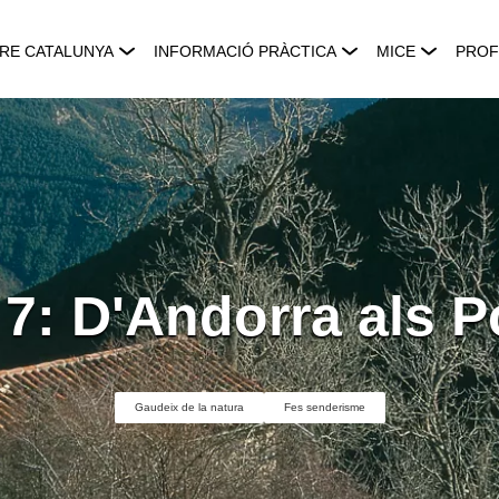
RE CATALUNYA
INFORMACIÓ PRÀCTICA
MICE
PROF
7: D'Andorra als P
Gaudeix de la natura
Fes senderisme