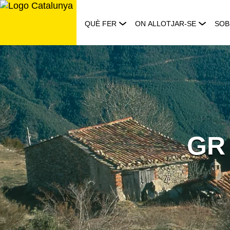
Saltar
al
QUÈ FER
ON ALLOTJAR-SE
SOB
contingut
GR 