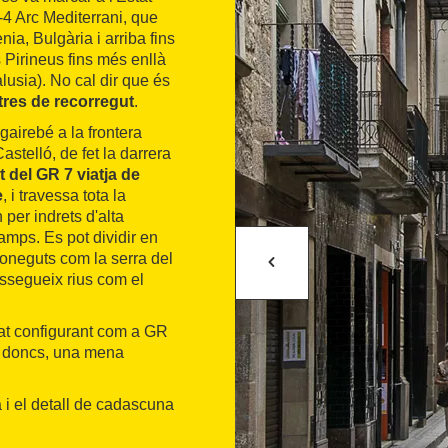
4 Arc Mediterrani, que
nia, Bulgària i arriba fins
 Pirineus fins més enllà
alusia). No cal dir que és
res de recorregut
.
gairebé a la frontera
astelló, de fet la darrera
t del GR 7 viatja de
e
, i travessa tota la
 per indrets d'alta
camps. Es pot dividir en
coneguts com la serra del
ressegueix rius com el
nat configurant com a GR
, doncs, una mena
a i el detall de cadascuna