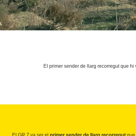
El primer sender de llarg recorregut que hi
El GR 7 va ser el
primer sender de llarg recorregut
que 