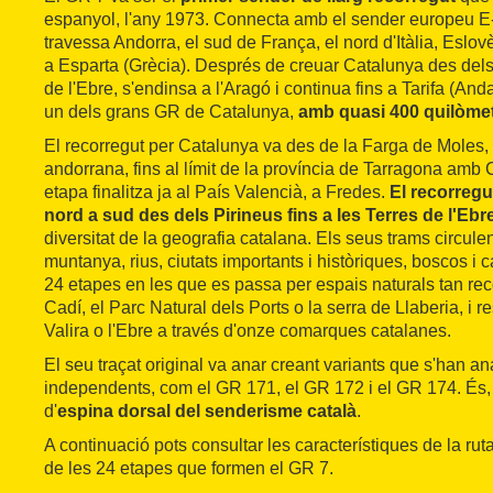
espanyol, l'any 1973. Connecta amb el sender europeu E-
travessa Andorra, el sud de França, el nord d'Itàlia, Eslovè
a Esparta (Grècia). Després de creuar Catalunya des dels
de l'Ebre, s'endinsa a l'Aragó i continua fins a Tarifa (And
un dels grans GR de Catalunya,
amb quasi 400 quilòmet
El recorregut per Catalunya va des de la Farga de Moles, 
andorrana, fins al límit de la província de Tarragona amb C
etapa finalitza ja al País Valencià, a Fredes.
El recorregu
nord a sud des dels Pirineus fins a les Terres de l'Ebr
diversitat de la geografia catalana. Els seus trams circulen
muntanya, rius, ciutats importants i històriques, boscos i 
24 etapes en les que es passa per espais naturals tan re
Cadí, el Parc Natural dels Ports o la serra de Llaberia, i 
Valira o l'Ebre a través d'onze comarques catalanes.
El seu traçat original va anar creant variants que s'han a
independents, com el GR 171, el GR 172 i el GR 174. És
d'
espina dorsal del senderisme català
.
A continuació pots consultar les característiques de la rut
de les 24 etapes que formen el GR 7.