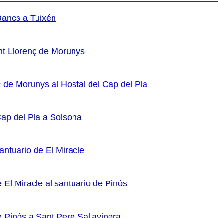
 Bancs a Tuixén
nt Llorenç de Morunys
ç de Morunys al Hostal del Cap del Pla
Cap del Pla a Solsona
antuario de El Miracle
 El Miracle al santuario de Pinós
e Pinós a Sant Pere Sallavinera