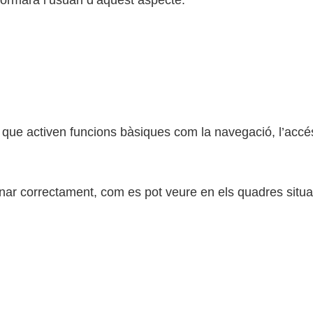
nformarà l’usuari d’aquest aspecte.
ja que activen funcions bàsiques com la navegació, l’accé
nar correctament, com es pot veure en els quadres situats