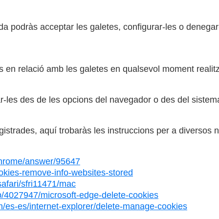
a podràs acceptar les galetes, configurar-les o denegar-
s en relació amb les galetes en qualsevol moment realitz
r-les des de les opcions del navegador o des del sistema 
gistrades, aquí trobaràs les instruccions per a diversos
/chrome/answer/95647
cookies-remove-info-websites-stored
safari/sfri11471/mac
lp/4027947/microsoft-edge-delete-cookies
m/es-es/internet-explorer/delete-manage-cookies