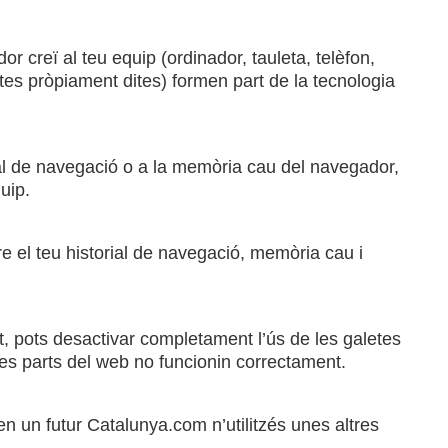
 creï al teu equip (ordinador, tauleta, telèfon,
etes pròpiament dites) formen part de la tecnologia
rial de navegació o a la memòria cau del navegador,
uip.
re el teu historial de navegació, memòria cau i
t, pots desactivar completament l’ús de les galetes
nes parts del web no funcionin correctament.
en un futur Catalunya.com n’utilitzés unes altres