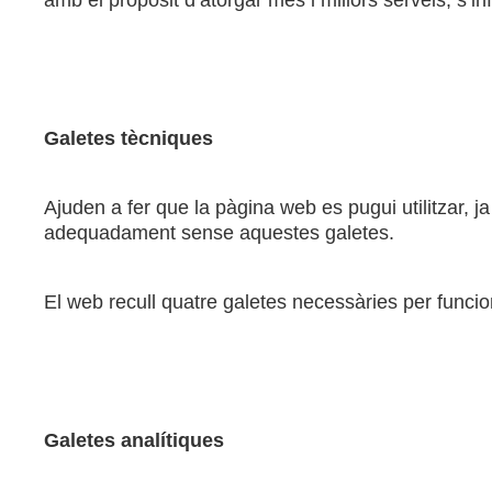
amb el propòsit d’atorgar més i millors serveis, s’i
Galetes tècniques
Ajuden a fer que la pàgina web es pugui utilitzar, 
adequadament sense aquestes galetes.
El web recull quatre galetes necessàries per funcio
Galetes analítiques