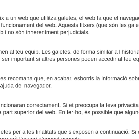
a un web que utilitza galetes, el web fa que el navegador
al funcionament del web. Aquests fitxers (que són les gal
b i no són inherentment perjudicials.
en al teu equip. Les galetes, de forma similar a l’histo
ot ser important si altres persones poden accedir al teu eq
t, es recomana que, en acabar, esborris la informació sob
d’ajuda del navegador.
ncionaran correctament. Si et preocupa la teva privacita
a part superior del web. En fer-ho, és possible que algu
tes per a les finalitats que s’exposen a continuació. Si 