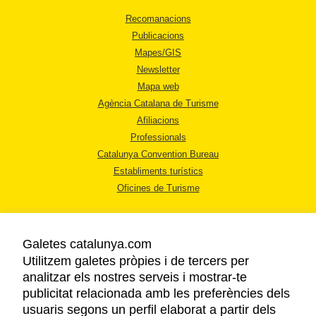
Recomanacions
Publicacions
Mapes/GIS
Newsletter
Mapa web
Agència Catalana de Turisme
Afiliacions
Professionals
Catalunya Convention Bureau
Establiments turístics
Oficines de Turisme
Galetes catalunya.com
Utilitzem galetes pròpies i de tercers per
analitzar els nostres serveis i mostrar-te
AVÍS LEGAL
publicitat relacionada amb les preferències dels
POLÍTICA DE PRIVACITAT
usuaris segons un perfil elaborat a partir dels