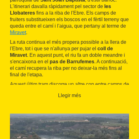
L'itinerari davalla ràpidament pel sector de
les
Llobateres
fins a la riba de l'Ebre. Els camps de
fruiters substitueixen els boscos en el fèrtil terreny que
queda entre el camí i l'aigua, que pertany al terme de
Miravet
.
La ruta continua el més propera possible a la llera de
l'Ebre, tot i que se n'allunya per pujar el
coll de
Miravet
. En aquest punt, el riu fa un doble meandre i
s'encaixona en el
pas de Barrufemes
. A continuació,
el camí recupera la riba per no deixar-la més fins al
final de l'etapa.
Aquest últim tram discorre un altre cop entre camps de
fruiters i permet veure també l'
illa de Cateura
, abans
Llegir més
de connectar amb la C-12 i pujar al
pont del
Llaguter
, molt a prop de
Benifallet
. Aquesta
infraestructura va ser inaugurada el 1991 i va
substituir el tradicional pas de barca.