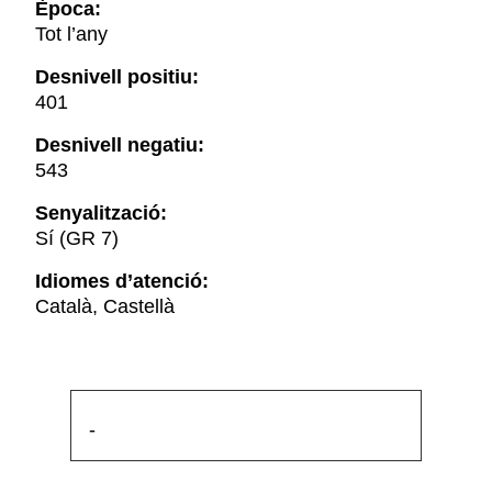
Època:
Tot l’any
Desnivell positiu:
401
Desnivell negatiu:
543
Senyalització:
Sí (GR 7)
Idiomes d’atenció:
Català, Castellà
-