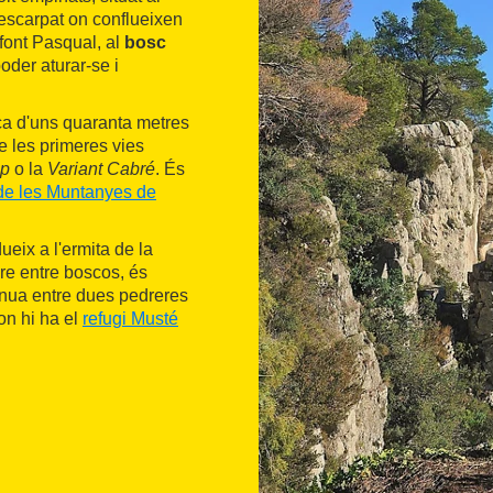
escarpat on conflueixen
 font Pasqual, al
bosc
poder aturar-se i
oca d'uns quaranta metres
de les primeres vies
p
o la
Variant Cabré
. És
 de les Muntanyes de
ueix a l'ermita de la
pre entre boscos, és
inua entre dues pedreres
 on hi ha el
refugi Musté