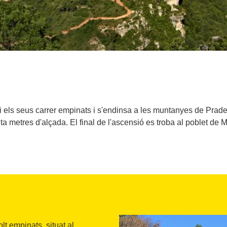
a i els seus carrer empinats i s'endinsa a les muntanyes de Pra
a metres d'alçada. El final de l'ascensió es troba al poblet de M
lt empinats, situat al