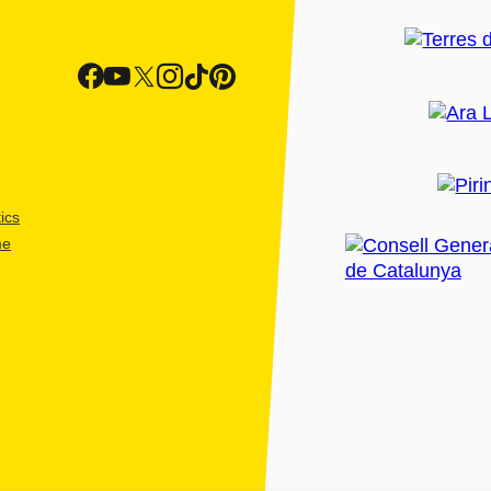
ics
me