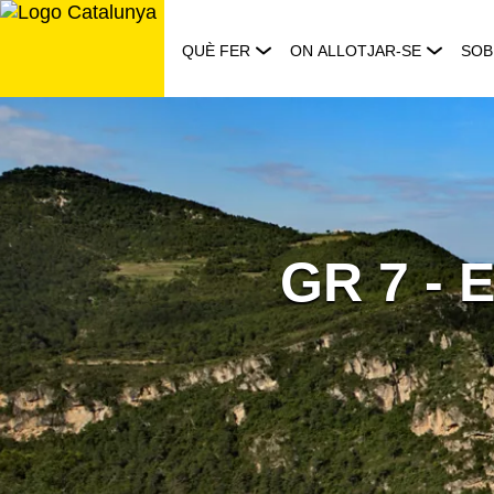
Saltar
al
QUÈ FER
ON ALLOTJAR-SE
SOB
contingut
GR 7 - E