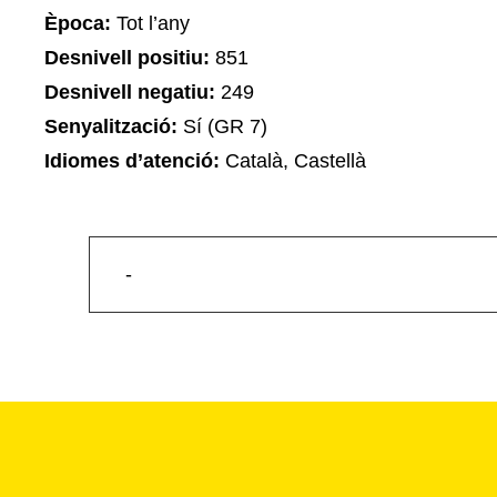
Època:
Tot l’any
Desnivell positiu:
851
Desnivell negatiu:
249
Senyalització:
Sí (GR 7)
Idiomes d’atenció:
Català, Castellà
-