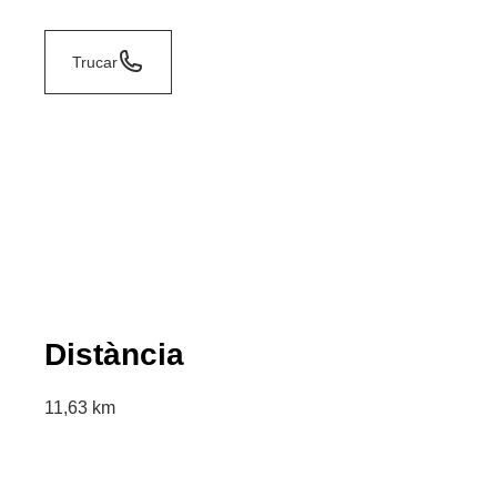
Trucar
Distància
11,63 km