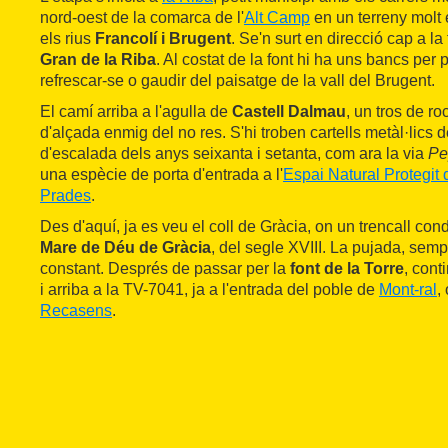
nord-oest de la comarca de l'
Alt Camp
en un terreny molt 
els rius
Francolí i Brugent
. Se'n surt en direcció cap a la
Gran de la Riba
. Al costat de la font hi ha uns bancs per 
refrescar-se o gaudir del paisatge de la vall del Brugent.
El camí arriba a l'agulla de
Castell Dalmau
, un tros de r
d'alçada enmig del no res. S'hi troben cartells metàl·lics 
d'escalada dels anys seixanta i setanta, com ara la via
Pe
una espècie de porta d'entrada a l'
Espai Natural Protegit
Prades
.
Des d'aquí, ja es veu el coll de Gràcia, on un trencall cond
Mare de Déu de Gràcia
, del segle XVIII. La pujada, sem
constant. Després de passar per la
font de la Torre
, cont
i arriba a la TV-7041, ja a l'entrada del poble de
Mont-ral
,
Recasens
.