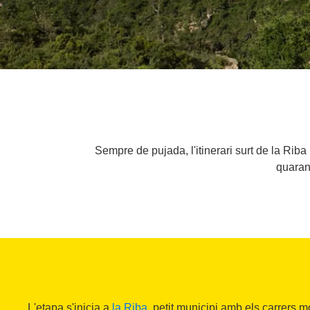
Sempre de pujada, l'itinerari surt de la Rib
quarant
L'etapa s'inicia a
la Riba
, petit municipi amb els carrers mo