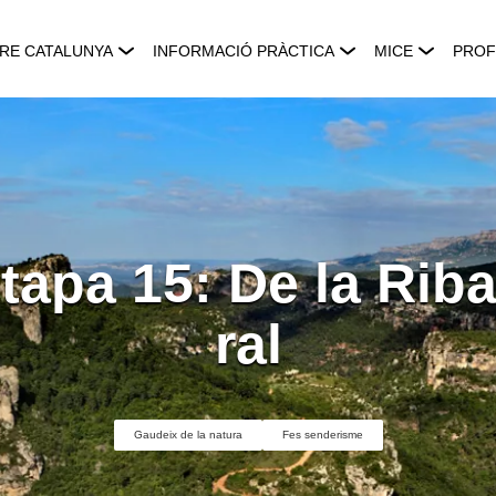
RE CATALUNYA
INFORMACIÓ PRÀCTICA
MICE
PROF
tapa 15: De la Rib
ral
Gaudeix de la natura
Fes senderisme