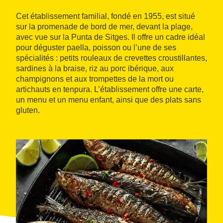
Cet établissement familial, fondé en 1955, est situé
sur la promenade de bord de mer, devant la plage,
avec vue sur la Punta de Sitges. Il offre un cadre idéal
pour déguster paella, poisson ou l’une de ses
spécialités : petits rouleaux de crevettes croustillantes,
sardines à la braise, riz au porc ibérique, aux
champignons et aux trompettes de la mort ou
artichauts en tenpura. L’établissement offre une carte,
un menu et un menu enfant, ainsi que des plats sans
gluten.