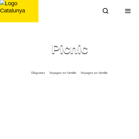
Aller
au
contenu
Picnic
Dégustez
Voyagez en famille
Voyagez en famille