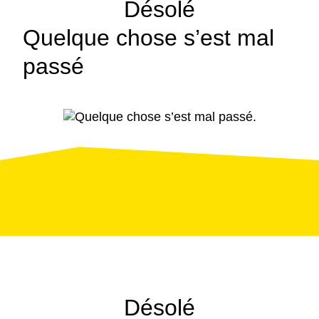
Désolé
Quelque chose s’est mal
passé
Page
d’erreur
Désolé