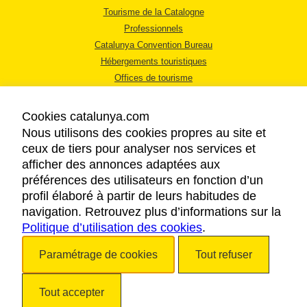
Tourisme de la Catalogne
Professionnels
Catalunya Convention Bureau
Hébergements touristiques
Offices de tourisme
Cookies catalunya.com
Nous utilisons des cookies propres au site et
ceux de tiers pour analyser nos services et
afficher des annonces adaptées aux
MENTIONS LÉGALES
préférences des utilisateurs en fonction d’un
RÈGLES DE CONFIDENTIALITÉ
profil élaboré à partir de leurs habitudes de
COOKIES
navigation. Retrouvez plus d’informations sur la
ACCESSIBILITÉ
Politique d’utilisation des cookies
.
Paramétrage de cookies
Tout refuser
Copyright © 2026. Tourisme de la Catalogne. Tous droits réservés.
Tout accepter