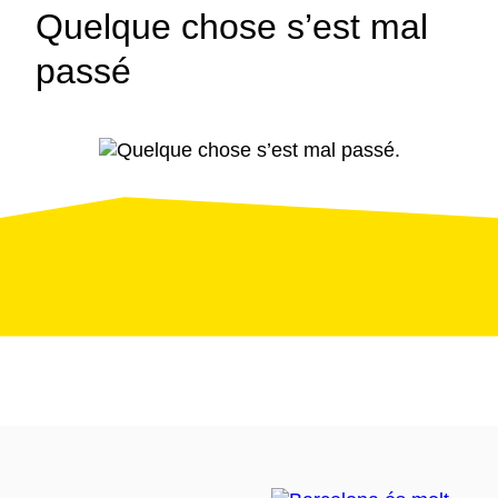
Quelque chose s’est mal
passé
Page
d’erreur