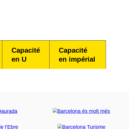
Capacité
Capacité
en U
en impérial