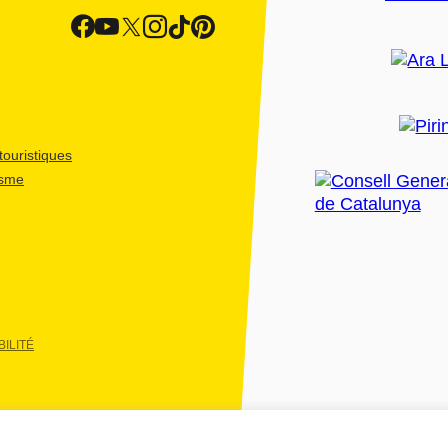
ouristiques
isme
ILITÉ