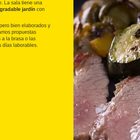
. La sala tiene una
gradable jardín
con
 pero bien elaborados y
ramos propuestas
a la brasa o las
 días laborables.