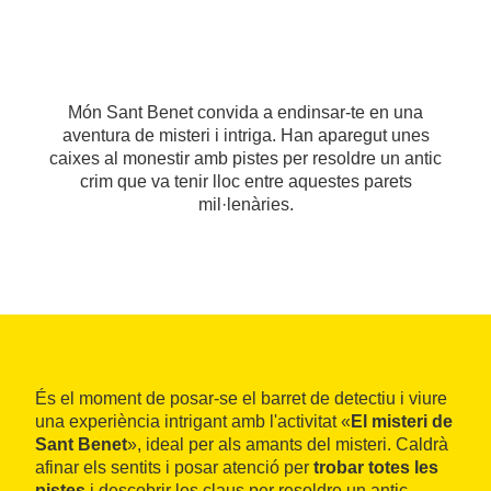
Món Sant Benet convida a endinsar-te en una
aventura de misteri i intriga. Han aparegut unes
caixes al monestir amb pistes per resoldre un antic
crim que va tenir lloc entre aquestes parets
mil·lenàries.
És el moment de posar-se el barret de detectiu i viure
una experiència intrigant amb l'activitat «
El misteri de
Sant Benet
», ideal per als amants del misteri. Caldrà
afinar els sentits i posar atenció per
trobar totes les
pistes
i descobrir les claus per resoldre un antic