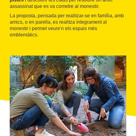
assassinat que es va cometre al monestir.
La proposta, pensada per realitzar-se en família, amb
amics, o en parella, es realitza íntegrament al
monestir i permet veure'n els espais més
emblemàtics.