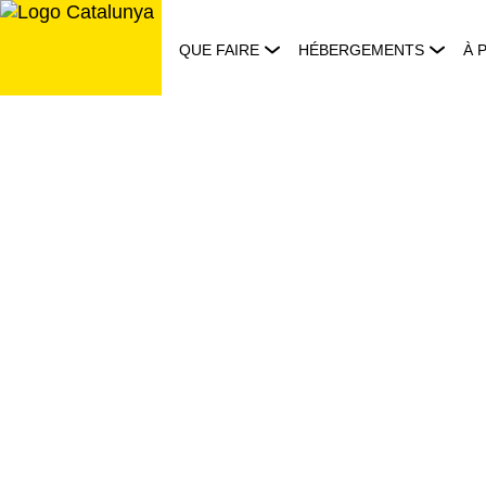
Aller
au
QUE FAIRE
HÉBERGEMENTS
À 
contenu
Catalunya.com