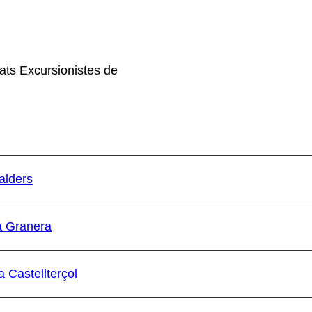
ats Excursionistes de
alders
a Granera
 Castellterçol