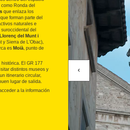
n como Ronda del
os
que enlaza los
 que forman parte del
ctivos naturales e
o suroccidental del
Llorenç del Munt i
 y Sierra de L'Obac),
arca es
Moià
, punto de
 histórica. El GR 177
sitar distintos museos y
n itinerario circular,
buen lugar de salida.
 acceder a la información