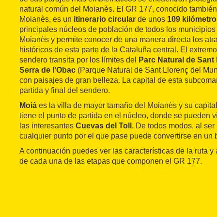
natural común del Moianès. El GR 177, conocido tambié
Moianès, es un
itinerario circular
de unos
109 kilómetr
principales núcleos de población de todos los municipios
Moianès y permite conocer de una manera directa los atra
históricos de esta parte de la Cataluña central. El extrem
sendero transita por los límites del
Parc Natural de Sant 
Serra de l'Obac
(Parque Natural de Sant Llorenç del Munt
con paisajes de gran belleza. La capital de esta subcom
partida y final del sendero.
Moià
es la villa de mayor tamaño del Moianès y su capital
tiene el punto de partida en el núcleo, donde se pueden vi
las interesantes
Cuevas del Toll
. De todos modos, al ser u
cualquier punto por el que pase puede convertirse en un 
A continuación puedes ver las características de la ruta y
de cada una de las etapas que componen el GR 177.