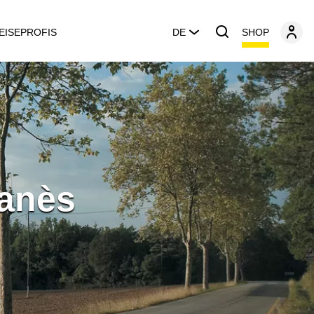
SHOP
EISEPROFIS
DE
ianès