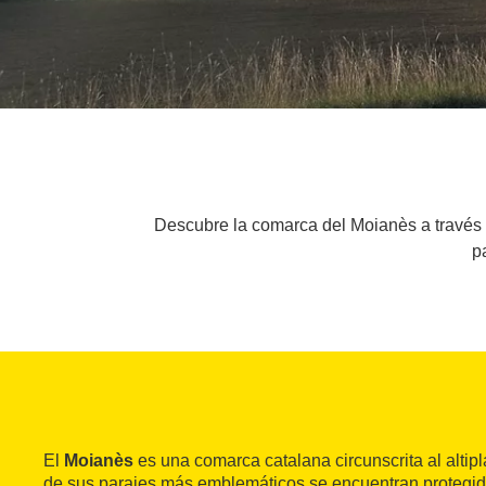
Descubre la comarca del Moianès a través de
p
El
Moianès
es una comarca catalana circunscrita al alti
de sus parajes más emblemáticos se encuentran protegid