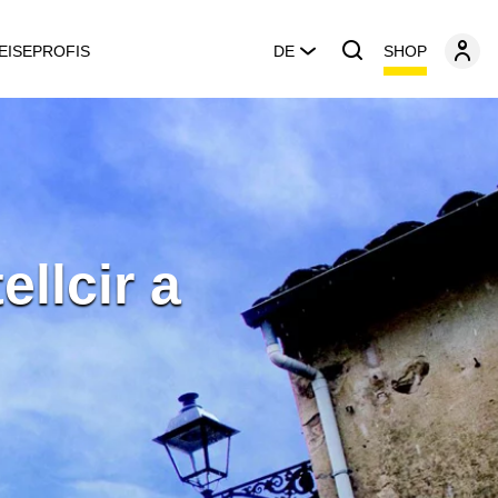
SHOP
EISEPROFIS
DE
llcir a