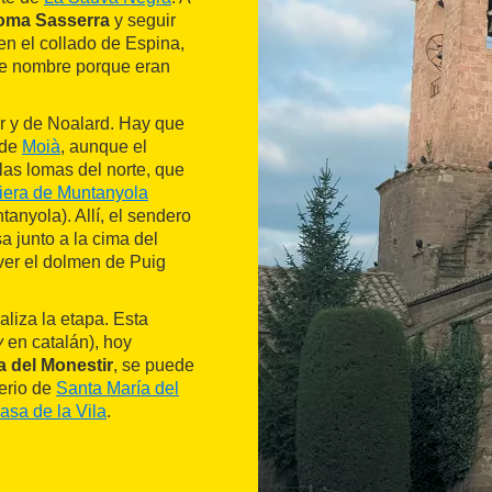
oma Sasserra
y seguir
en el collado de Espina,
ste nombre porque eran
er y de Noalard. Hay que
 de
Moià
, aunque el
las lomas del norte, que
Riera de Muntanyola
anyola). Allí, el sendero
sa junto a la cima del
 ver el dolmen de Puig
naliza la etapa. Esta
y
en catalán), hoy
a del Monestir
, se puede
terio de
Santa María del
asa de la Vila
.