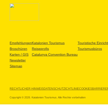
Empfehlungen
Katalonien Tourismus
Touristische Einric
Broschüren
Reiseprofis
Tourismusbüros
Karten / GIS
Catalunya Convention Bureau
Newsletter
Sitemap
RECHTLICHER HINWEIS
DATENSCHUTZICHTLINIE
COOKIES
BARRIEREF
Copyright © 2026. Katalonien Tourismus. Alle Rechte vorbehalten