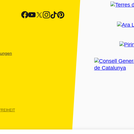
htungen
REIHEIT