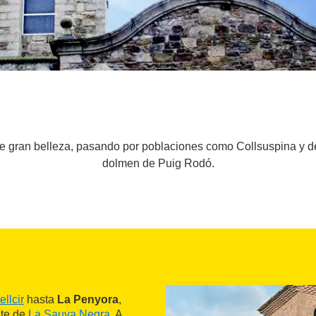
de gran belleza, pasando por poblaciones como Collsuspina y d
dolmen de Puig Rodó.
ellcir
hasta
La Penyora
,
nte de
La Sauva Negra
. A