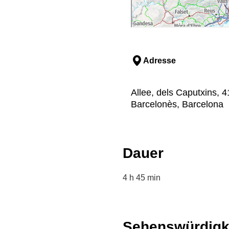
Adresse
Allee, dels Caputxins, 4
Barcelonès, Barcelona
Dauer
4 h 45 min
Sehenswürdigk