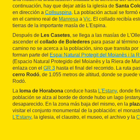
continuación, hay que dejar atrás la iglesia de
Santa Col
en dirección a
Collsuspina
. La población actual se formó 
en el camino real de
Manresa
a
Vic
. El collado recibía e
tierras de la importante masía de L'Espina.
Después de
Les Casetes
, se llega a las masías de L'Oll
ascender el
collado de Bolederes
para pasar al término
camino no se acerca a la población, sino que transita por 
forman parte del
Espai Natural Protegit del Moianès i la 
(Espacio Natural Protegido del Moianès y la Riera de Munt
enlaza con el
GR 3
hasta el final del recorrido. La ruta pa
cerro Rodó
, de 1.055 metros de altitud, donde se puede
Rodó.
La
loma de Horabona
conduce hasta
L'Estany
, donde fi
población se alza al borde de donde hubo un lago (
estan
desaparecido. En la zona más baja del mismo, en la
plaz
visitar el conjunto monumental de la población: el monas
L'Estany
, la iglesia, el claustro, el museo, el archivo y la
C