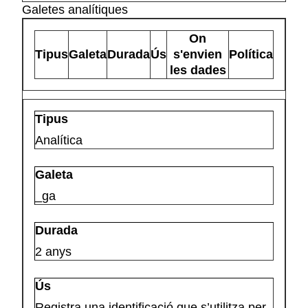
Galetes analítiques
On
Tipus
Galeta
Durada
Ús
s'envien
Política
les dades
Analítica
_ga
2 anys
Registra una identificació que s’utilitza per