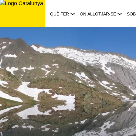
Saltar
al
QUÈ FER
ON ALLOTJAR-SE
SOB
contingut