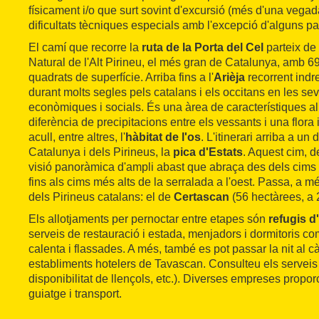
físicament i/o que surt sovint d'excursió (més d'una vega
dificultats tècniques especials amb l'excepció d'alguns p
El camí que recorre la
ruta de la Porta del Cel
parteix de
Natural de l'Alt Pirineu, el més gran de Catalunya, amb 6
quadrats de superfície. Arriba fins a l'
Arièja
recorrent indret
durant molts segles pels catalans i els occitans en les se
econòmiques i socials. És una àrea de característiques 
diferència de precipitacions entre els vessants i una flora 
acull, entre altres, l'
hàbitat de l'os
. L'itinerari arriba a u
Catalunya i dels Pirineus, la
pica d'Estats
. Aquest cim, d
visió panoràmica d'ampli abast que abraça des dels cims 
fins als cims més alts de la serralada a l'oest. Passa, a m
dels Pirineus catalans: el de
Certascan
(56 hectàrees, a 
Els allotjaments per pernoctar entre etapes són
refugis d
serveis de restauració i estada, menjadors i dormitoris co
calenta i flassades. A més, també es pot passar la nit al 
establiments hotelers de Tavascan. Consulteu els serveis 
disponibilitat de llençols, etc.). Diverses empreses propo
guiatge i transport.