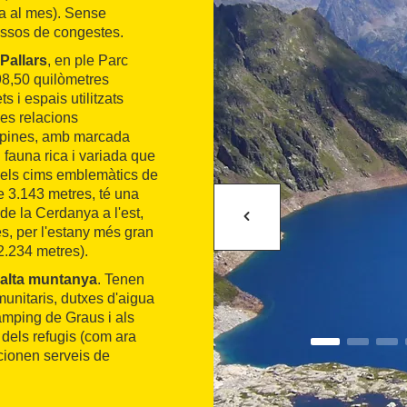
da al mes). Sense
assos de congestes.
Pallars
, en ple Parc
98,50 quilòmetres
s i espais utilitzats
ves relacions
alpines, amb marcada
i fauna rica i variada que
n dels cims emblemàtics de
e 3.143 metres, té una
de la Cerdanya a l'est,
és, per l'estany més gran
2.234 metres).
'alta muntanya
. Tenen
munitaris, dutxes d'aigua
càmping de Graus i als
dels refugis (com ara
rcionen serveis de