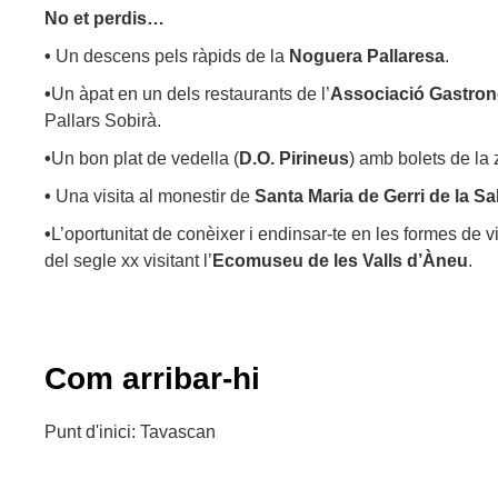
No et perdis…
•
Un descens pels ràpids de la
Noguera Pallaresa
.
•
Un àpat en un dels restaurants de l’
Associació Gastron
Pallars Sobirà.
•
Un bon plat de vedella (
D.O. Pirineus
) amb bolets de la 
•
Una visita al monestir de
Santa Maria de Gerri de la Sa
•
L’oportunitat de conèixer i endinsar-te en les formes de v
del segle xx visitant l’
Ecomuseu de les Valls d’Àneu
.
Com arribar-hi
Punt d'inici: Tavascan