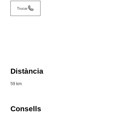
Trucar
Distància
59 km
Consells