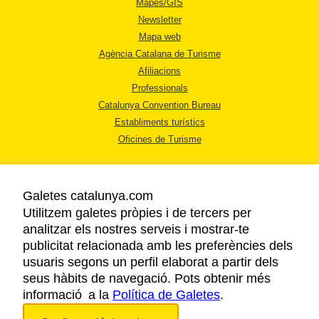
Mapes/GIS
Newsletter
Mapa web
Agència Catalana de Turisme
Afiliacions
Professionals
Catalunya Convention Bureau
Establiments turístics
Oficines de Turisme
Galetes catalunya.com
Utilitzem galetes pròpies i de tercers per
analitzar els nostres serveis i mostrar-te
AVÍS LEGAL
publicitat relacionada amb les preferències dels
POLÍTICA DE PRIVACITAT
usuaris segons un perfil elaborat a partir dels
COOKIES
seus hàbits de navegació. Pots obtenir més
informació a la
Política de Galetes
ACCESSIBILITAT
.