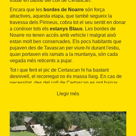
trobar en baixar del coll de Certascan.
Encara que les
bordes de Noarre
són força
atractives, aquesta etapa, que també segueix la
travessa dels Pirineus, cobra tot el seu sentit en donar
a conèixer tots els
estanys Blaus
. Les bordes de
Noarre no tenen accés amb vehicle i malgrat això
estan molt ben conservades. Els pocs habitants que
pujaven des de Tavascan per viure-hi durant l'estiu,
quan portaven els ramats a la muntanya, són cada
vegada més reticents a pujar.
Tot i que fent el pic de Certascan hi ha bastant
desnivell, el recorregut no és massa llarg. En cas de
necessitat, des del coll de Certascan es pot baixar
directament al refugi, estalviant 250 metres de
Llegir més
desnivell, que es fan en una mica més d'una hora.