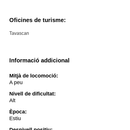
Oficines de turisme:
Tavascan
Informació addicional
Mitjà de locomoció:
A peu
Nivell de dificultat:
Alt
Època:
Estiu
Desnivell positiu: