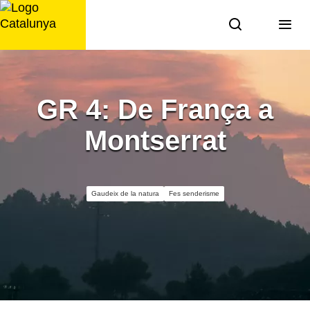
Saltar
al
contingut
GR 4: De França a
Montserrat
Gaudeix de la natura
Fes senderisme