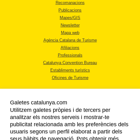
Recomanacions
Publicacions
Mapes/GIS
Newsletter
Mapa web
Agència Catalana de Turisme
Afiliacions
Professionals
Catalunya Convention Bureau
Establiments turístics
Oficines de Turisme
Galetes catalunya.com
Utilitzem galetes pròpies i de tercers per
analitzar els nostres serveis i mostrar-te
AVÍS LEGAL
publicitat relacionada amb les preferències dels
POLÍTICA DE PRIVACITAT
usuaris segons un perfil elaborat a partir dels
COOKIES
seus hàbits de navegació. Pots obtenir més