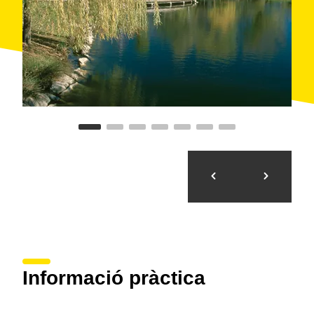
ruta i el detall de cadascuna de les etapes que formen
actualment el
Sender GR 4 de França a Montserrat
.
Informació pràctica