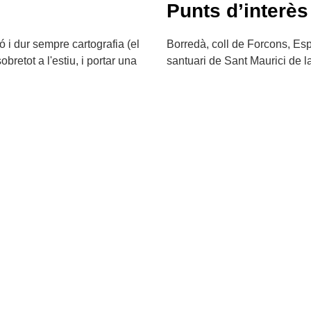
Punts d’interès
ó i dur sempre cartografia (el
Borredà, coll de Forcons, Esp
obretot a l'estiu, i portar una
santuari de Sant Maurici de l