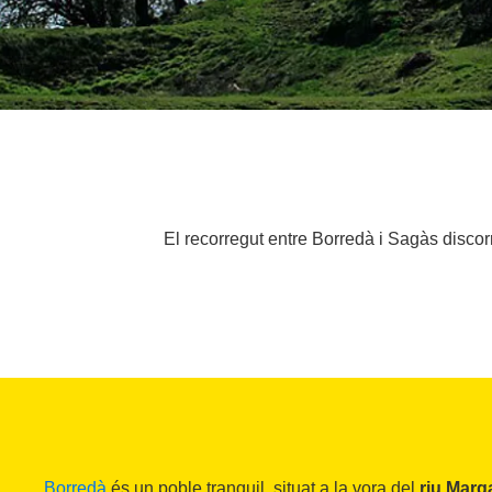
El recorregut entre Borredà i Sagàs discorr
Borredà
és un poble tranquil, situat a la vora del
riu Marg