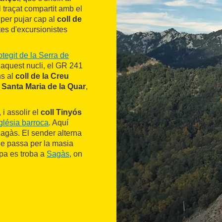
l traçat compartit amb el
iu per pujar cap al
coll de
tes d'excursionistes
tegit de la Serra de
 aquest nucli, el GR 241
ns al
coll de la Creu
e
Santa Maria de la Quar
,
 i assolir el
coll Tinyós
glésia barroca
. Aquí
Sagàs. El sender alterna
que passa per la masia
tapa es troba a
Sagàs
, on