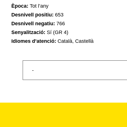
Època:
Tot l’any
Desnivell positiu:
653
Desnivell negatiu:
766
Senyalització:
Sí (GR 4)
Idiomes d’atenció:
Català, Castellà
-