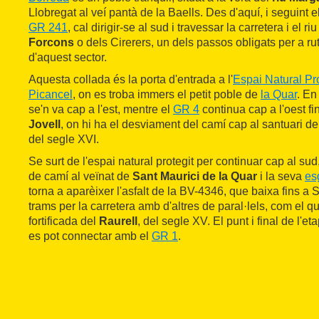
Llobregat al veí pantà de la Baells. Des d'aquí, i seguint e
GR 241
, cal dirigir-se al sud i travessar la carretera i el r
Forcons
o dels Cirerers, un dels passos obligats per a ru
d'aquest sector.
Aquesta collada és la porta d'entrada a l'
Espai Natural Pro
Picancel
, on es troba immers el petit poble de
la Quar
. En
se'n va cap a l'est, mentre el
GR 4
continua cap a l'oest fi
Jovell
, on hi ha el desviament del camí cap al santuari d
del segle XVI.
Se surt de l'espai natural protegit per continuar cap al sud,
de camí al veïnat de
Sant Maurici de la Quar
i la seva
es
torna a aparèixer l'asfalt de la BV-4346, que baixa fins a 
trams per la carretera amb d'altres de paral·lels, com el 
fortificada del
Raurell
, del segle XV. El punt i final de l'e
es pot connectar amb el
GR 1
.