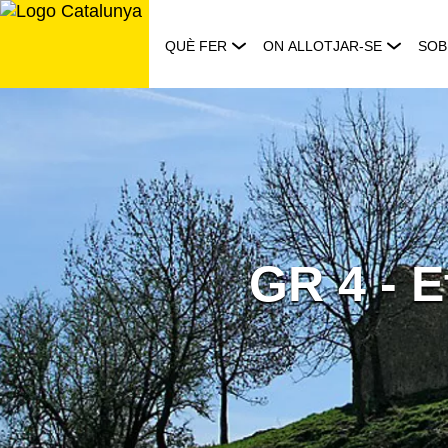
Saltar
al
QUÈ FER
ON ALLOTJAR-SE
SOB
contingut
GR 4 - 