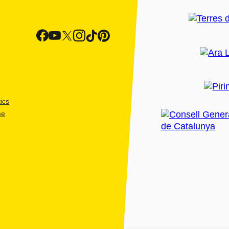
ics
me