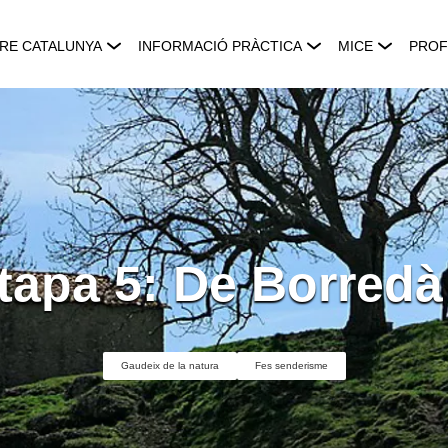
RE CATALUNYA
INFORMACIÓ PRÀCTICA
MICE
PROF
Etapa 5: De Borredà
Gaudeix de la natura
Fes senderisme