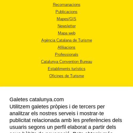
Recomanacions
Publicacions
Mapes/GIS
Newsletter
Mapa web
Agència Catalana de Turisme
Afiliacions
Professionals
Catalunya Convention Bureau
Establiments turístics
Oficines de Turisme
Galetes catalunya.com
Utilitzem galetes pròpies i de tercers per
analitzar els nostres serveis i mostrar-te
AVÍS LEGAL
publicitat relacionada amb les preferències dels
POLÍTICA DE PRIVACITAT
usuaris segons un perfil elaborat a partir dels
COOKIES