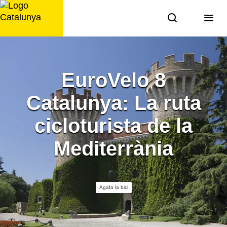
Saltar
al
contingut
EuroVelo 8
Catalunya: La ruta
cicloturista de la
Mediterrània
Agafa la bici