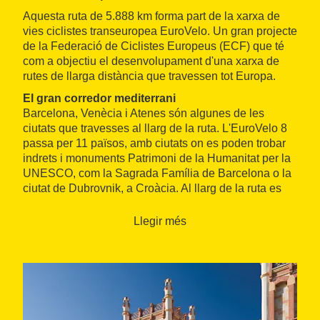
Aquesta ruta de 5.888 km forma part de la xarxa de
vies ciclistes transeuropea EuroVelo. Un gran projecte
de la Federació de Ciclistes Europeus (ECF) que té
com a objectiu el desenvolupament d'una xarxa de
rutes de llarga distància que travessen tot Europa.
El gran corredor mediterrani
Barcelona, Venècia i Atenes són algunes de les
ciutats que travesses al llarg de la ruta. L'EuroVelo 8
passa per 11 països, amb ciutats on es poden trobar
indrets i monuments Patrimoni de la Humanitat per la
UNESCO, com la Sagrada Família de Barcelona o la
ciutat de Dubrovnik, a Croàcia. Al llarg de la ruta es
poden trobar un total de 712 espècies del Mediterrani.
I d'excuses per tastar un bon plat mariner no te'n
Llegir més
faltaran.