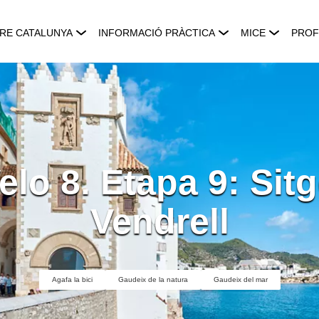
RE CATALUNYA
INFORMACIÓ PRÀCTICA
MICE
PROF
lo 8. Etapa 9: Sitg
Vendrell
Agafa la bici
Gaudeix de la natura
Gaudeix del mar