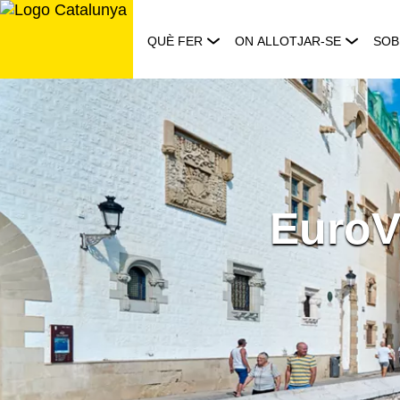
Saltar
al
QUÈ FER
ON ALLOTJAR-SE
SOB
contingut
EuroVe