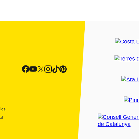
ics
me