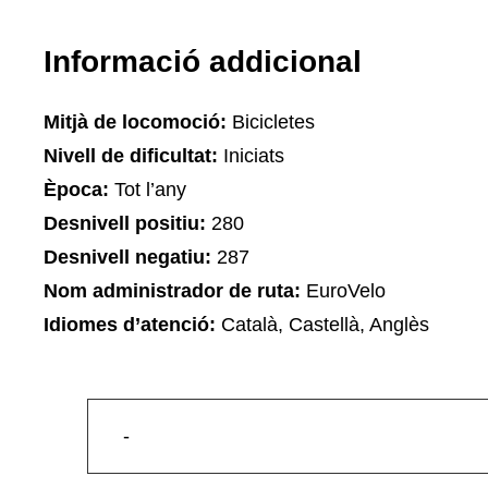
Informació addicional
Mitjà de locomoció:
Bicicletes
Nivell de dificultat:
Iniciats
Època:
Tot l’any
Desnivell positiu:
280
Desnivell negatiu:
287
Nom administrador de ruta:
EuroVelo
Idiomes d’atenció:
Català, Castellà, Anglès
-