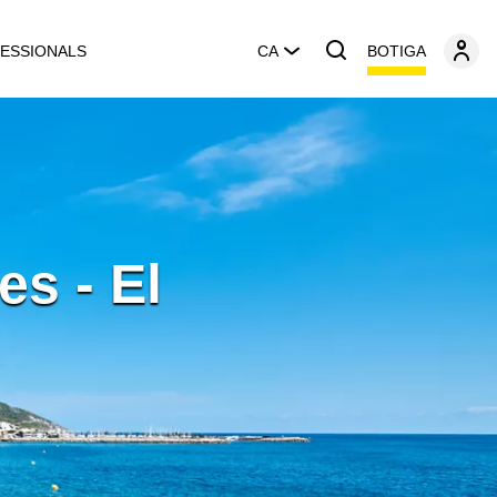
BOTIGA
ESSIONALS
CA
es - El