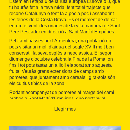
Estem en l'etapa 6 de la ruta europea EuroVelo 8, que
tu hauràs fet a la teva mida, fent tot el trajecte que
recorre Catalunya o fent-la a poc a poc i assaborint
les terres de la Costa Brava. És el moment de deixar
enrere el vent i les onades de la vila marinera de Sant
Pere Pescador en direcció a Sant Martí d'Empúries.
Pel camí passes per l'Armentera, una població on
pots visitar un molí d'aigua del segle XVIII molt ben
conservat i la seva església neoclàssica. El segon
diumenge d'octubre celebra la Fira de la Poma, on
fins i tot pots tastar un allioli elaborat amb aquesta
fruita. Veuràs grans extensions de camps amb
pomeres, que juntament amb cereals i gira-sols són
els cultius típics de la zona.
Rodant acompanyat de pomeres al marge del camí
arribes a Sant Martí d'Empúries, que pertany al
municipi de l'Escala. Aquesta vila va ser la primera
Llegir més
capital del comtat d'Empúries i punt d'entrada dels
grecs a la península. De fet encara es manté el port
grec, una de les obres d'enginyeria més destacades
de l'antiguitat a la península Ibèrica.