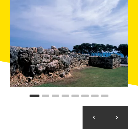
Deixa la bicicleta una estona i estira una mica les
cames pel petit nucli medieval de Sant Martí
d'Empúries. La passejada entre casetes i carrerons de
pedra s'ho val, ja que conserva el traçat original dels
seus carrers i els símbols nobiliaris de les façanes. Tot
caminant arribes a la plaça de la vila i darrere de
l'església t'espera un petit tresor: el mirador de les
Coves, un dels millors de la Costa Brava. Des d'aquí
pots veure de lluny els cims dels Pirineus, tot el golf
de Roses i, al sud, l'Escala i el massís del Montgrí.
De visita molt recomanable són les ruïnes d'Empúries
i el seu museu, que es poden visitar tot l'any. En un
sol recinte hi ha de tot: una ciutat i una factoria
gregues, un poblat dels indigets antic poblat iber de la
zona i una ciutat romana. I per celebrar el final
d'etapa, si vens a Sant Martí d'Empúries al mes de
maig pots fer un tast de vins DO Empordà a la Fira
Arrels del Vi, oberta a tothom.