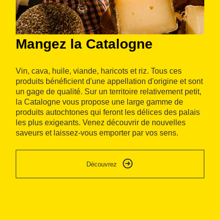
Mangez la Catalogne
A
La
Vin, cava, huile, viande, haricots et riz. Tous ces
av
produits bénéficient d'une appellation d'origine et sont
ph
un gage de qualité. Sur un territoire relativement petit,
ar
la Catalogne vous propose une large gamme de
de
produits autochtones qui feront les délices des palais
Pr
les plus exigeants. Venez découvrir de nouvelles
na
saveurs et laissez-vous emporter par vos sens.
Découvrez