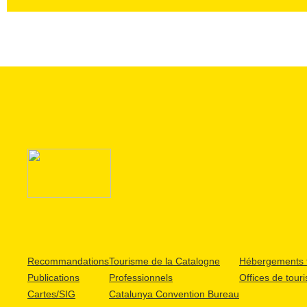
Une
erreur
s’est
produite
lors
de
la
recherche
Recommandations
Tourisme de la Catalogne
Hébergements t
Publications
Professionnels
Offices de tour
Cartes/SIG
Catalunya Convention Bureau