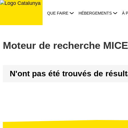
Aller
au
QUE FAIRE
HÉBERGEMENTS
À 
contenu
Moteur de recherche MICE
N'ont pas été trouvés de résul
Résultats
obtenus