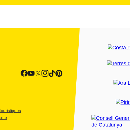
ouristiques
isme