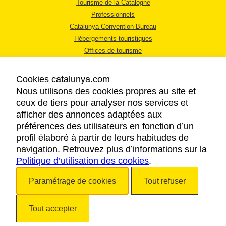
Tourisme de la Catalogne
Professionnels
Catalunya Convention Bureau
Hébergements touristiques
Offices de tourisme
Cookies catalunya.com
Nous utilisons des cookies propres au site et
ceux de tiers pour analyser nos services et
afficher des annonces adaptées aux
MENTIONS LÉGALES
préférences des utilisateurs en fonction d’un
RÈGLES DE CONFIDENTIALITÉ
profil élaboré à partir de leurs habitudes de
COOKIES
navigation. Retrouvez plus d’informations sur la
Politique d’utilisation des cookies
ACCESSIBILITÉ
.
Paramétrage de cookies
Tout refuser
Copyright © 2026. Tourisme de la Catalogne. Tous droits réservés.
Tout accepter