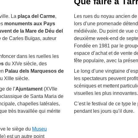
Que faire à Tàr
ville. La
plaça del Carme
,
Les rues du noyau ancien de T
es
monuments aux Pays
lors d’une promenade détendu
vent de la Mare de Déu del
médiévale. Du point de vue cu
e de Carles Buïgas, auteur
deuxième week-end de septem
Fondée en 1981 par le grou
espace d’achat et de vente d
nfoncer dans les ruelles les
fête populaire, avec la présen
es
du XIVe siècle, des
en
Palau dels Marquesos de
Le long d’une vingtaine d’esp
u XIIIe siècle.
les spectateurs peuvent profit
scéniques et mettent particul
ge de l’
Ajuntament
(XVIIe
visuelles les plus innovantes.
néoclassique de Santa Maria de
ncipale, chapelles latérales,
C’est le festival de ce type le
ue très travaillée qui mérite
pendant les jours qu’il dure.
uve le siège du
Museu
e) est un autre point