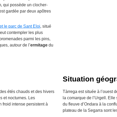
m, qui possède un clocher-
 est gardée par deux apôtres
et le parc de Sant Eloi
, situé
peut contempler les plus
es promenades parmi les pins,
ques, autour de l’
ermitage
du
Situation géog
 des étés chauds et des hivers
Tàrrega est située à l’ouest d
es et nocturnes. Les
la comarque de l’Urgell. Elle
n froid intense persistent à
du fleuve d’Ondara à la confl
plateau de la Segarra sont le