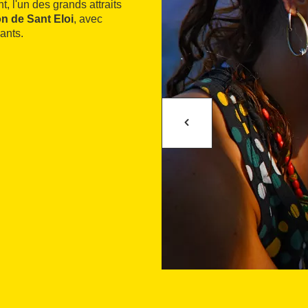
 l'un des grands attraits
on de Sant Eloi
, avec
ants.