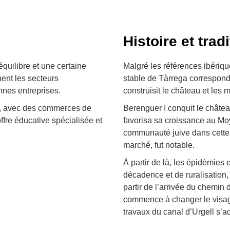
Histoire et trad
quilibre et une certaine
Malgré les références ibériq
uent les secteurs
stable de Tàrrega correspond
nnes entreprises.
construisit le château et les m
s, avec des commerces de
Berenguer I conquit le châtea
offre éducative spécialisée et
favorisa sa croissance au Moy
communauté juive dans cette T
marché, fut notable.
À partir de là, les épidémies
décadence et de ruralisation,
partir de l’arrivée du chemin 
commence à changer le visage 
travaux du canal d’Urgell s’a