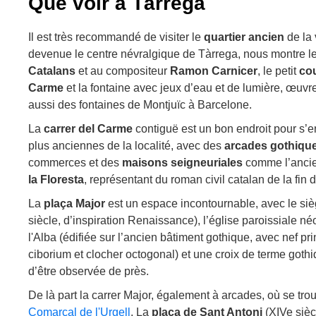
Que voir à Tàrrega
Il est très recommandé de visiter le
quartier ancien
de la 
devenue le centre névralgique de Tàrrega, nous montre l
Catalans
et au compositeur
Ramon Carnicer
, le petit
cou
Carme
et la fontaine avec jeux d’eau et de lumière, œuvr
aussi des fontaines de Montjuïc à Barcelone.
La
carrer del Carme
contiguë est un bon endroit pour s’e
plus anciennes de la localité, avec des
arcades gothiqu
commerces et des
maisons seigneuriales
comme l’anci
la Floresta
, représentant du roman civil catalan de la fin d
La
plaça Major
est un espace incontournable, avec le siè
siècle, d’inspiration Renaissance), l’église paroissiale 
l'Alba (édifiée sur l’ancien bâtiment gothique, avec nef pri
ciborium et clocher octogonal) et une croix de terme gothiq
d’être observée de près.
De là part la carrer Major, également à arcades, où se tro
Comarcal de l'Urgell
. La
plaça de Sant Antoni
(XIVe siècl