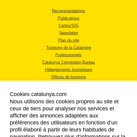
Recommandations
Publications
Cartes/SIG
Newsletter
Plan du site
Tourisme de la Catalogne
Professionnels
Catalunya Convention Bureau
Hébergements touristiques
Offices de tourisme
Cookies catalunya.com
Nous utilisons des cookies propres au site et
ceux de tiers pour analyser nos services et
afficher des annonces adaptées aux
MENTIONS LÉGALES
préférences des utilisateurs en fonction d’un
RÈGLES DE CONFIDENTIALITÉ
profil élaboré à partir de leurs habitudes de
COOKIES
navigation. Retrouvez plus d’informations sur la