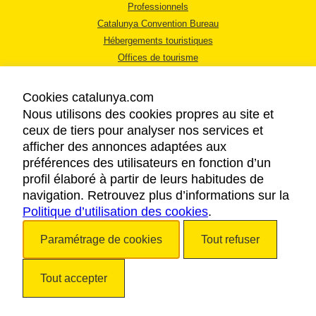
Professionnels
Catalunya Convention Bureau
Hébergements touristiques
Offices de tourisme
Cookies catalunya.com
Nous utilisons des cookies propres au site et
ceux de tiers pour analyser nos services et
afficher des annonces adaptées aux
MENTIONS LÉGALES
préférences des utilisateurs en fonction d’un
RÈGLES DE CONFIDENTIALITÉ
profil élaboré à partir de leurs habitudes de
COOKIES
navigation. Retrouvez plus d’informations sur la
Politique d’utilisation des cookies
ACCESSIBILITÉ
.
Paramétrage de cookies
Tout refuser
Copyright © 2026. Tourisme de la Catalogne. Tous droits réservés.
Tout accepter