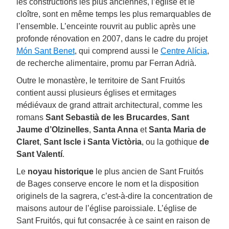
les constructions les plus anciennes, l’église et le
cloître, sont en même temps les plus remarquables de
l’ensemble. L’enceinte rouvrit au public après une
profonde rénovation en 2007, dans le cadre du projet
Món Sant Benet
, qui comprend aussi le
Centre Alícia
,
de recherche alimentaire, promu par Ferran Adrià.
Outre le monastère, le territoire de Sant Fruitós
contient aussi plusieurs églises et ermitages
médiévaux de grand attrait architectural, comme les
romans
Sant Sebastià de les Brucardes
,
Sant
Jaume d’Olzinelles
,
Santa Anna
et
Santa Maria de
Claret
,
Sant Iscle i Santa Victòria
, ou la gothique
de
Sant Valentí
.
Le
noyau historique
le plus ancien de Sant Fruitós
de Bages conserve encore le nom et la disposition
originels de la sagrera, c’est-à-dire la concentration de
maisons autour de l’église paroissiale. L’église de
Sant Fruitós, qui fut consacrée à ce saint en raison de