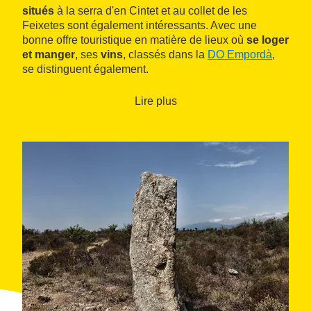
situés
à la serra d'en Cintet et au collet de les
Feixetes sont également intéressants. Avec une
bonne offre touristique en matière de lieux où
se loger
et manger
, ses
vins
, classés dans la
DO Empordà
,
se distinguent également.
Lire plus