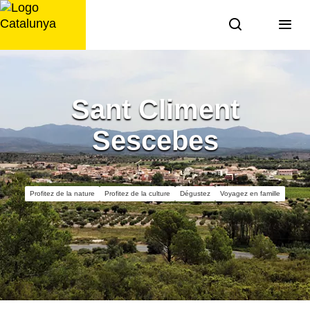
Aller
au
contenu
Sant Climent
Sescebes
Profitez de la nature
Profitez de la culture
Dégustez
Voyagez en famille