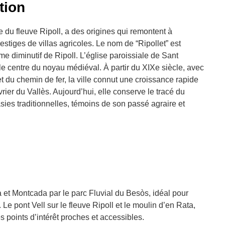
ition
ite du fleuve Ripoll, a des origines qui remontent à
stiges de villas agricoles. Le nom de “Ripollet” est
 diminutif de Ripoll. L’église paroissiale de Sant
 le centre du noyau médiéval. À partir du XIXe siècle, avec
e et du chemin de fer, la ville connut une croissance rapide
rier du Vallès. Aujourd’hui, elle conserve le tracé du
ies traditionnelles, témoins de son passé agraire et
a et Montcada par le parc Fluvial du Besòs, idéal pour
 Le pont Vell sur le fleuve Ripoll et le moulin d’en Rata,
 points d’intérêt proches et accessibles.