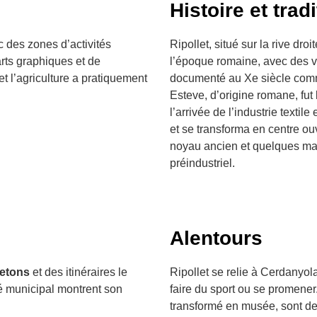
Histoire et trad
c des zones d’activités
Ripollet, situé sur la rive dro
arts graphiques et de
l’époque romaine, avec des ve
et l’agriculture a pratiquement
documenté au Xe siècle comme
Esteve, d’origine romane, fut
l’arrivée de l’industrie textil
et se transforma en centre ouv
noyau ancien et quelques mas
préindustriel.
Alentours
netons
et des itinéraires le
Ripollet se relie à Cerdanyol
hé municipal montrent son
faire du sport ou se promener.
transformé en musée, sont des