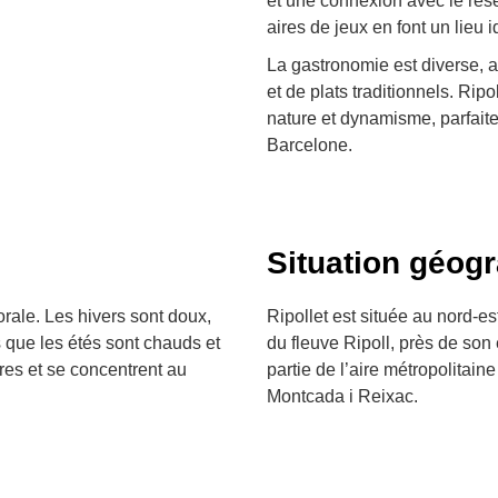
et une connexion avec le rés
aires de jeux en font un lieu i
La gastronomie est diverse, 
et de plats traditionnels. Rip
nature et dynamisme, parfait
Barcelone.
Situation géog
orale. Les hivers sont doux,
Ripollet est située au nord-e
 que les étés sont chauds et
du fleuve Ripoll, près de so
res et se concentrent au
partie de l’aire métropolitain
Montcada i Reixac.