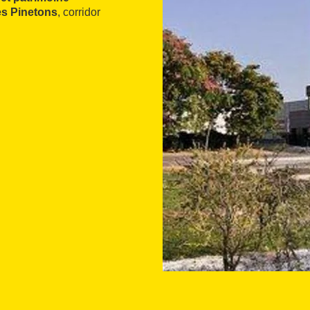
es Pinetons
, corridor