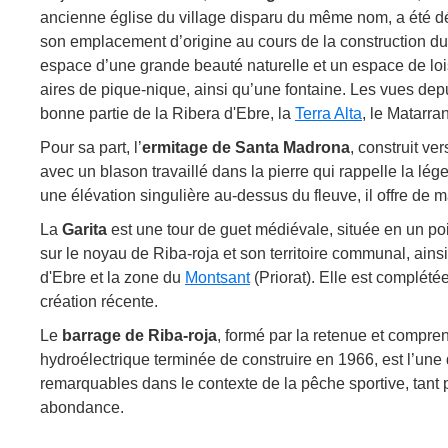
ancienne église du village disparu du même nom, a été dé
son emplacement d’origine au cours de la construction du
espace d’une grande beauté naturelle et un espace de loi
aires de pique-nique, ainsi qu’une fontaine. Les vues dep
bonne partie de la Ribera d'Ebre, la
Terra Alta
, le Matarra
Pour sa part, l’
ermitage de Santa Madrona
, construit ve
avec un blason travaillé dans la pierre qui rappelle la lég
une élévation singulière au-dessus du fleuve, il offre de 
La
Garita
est une tour de guet médiévale, située en un poi
sur le noyau de Riba-roja et son territoire communal, ains
d'Ebre et la zone du
Montsant
(Priorat). Elle est complétée
création récente.
Le
barrage de Riba-roja
, formé par la retenue et compren
hydroélectrique terminée de construire en 1966, est l’une
remarquables dans le contexte de la pêche sportive, tant 
abondance.