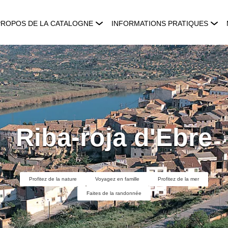
PROPOS DE LA CATALOGNE
INFORMATIONS PRATIQUES
Riba-roja d'Ebre
Profitez de la nature
Voyagez en famille
Profitez de la mer
Faites de la randonnée