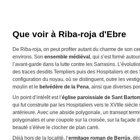
Que voir à Riba-roja d'Ebre
De Riba-roja, on peut profiter autant du charme de son c
environs. Son
ensemble médiéval
, qui s’est formé autou
l’avant-garde dans la lutte contre les Sarrasins. L’évoluti
des traces desdits Templiers puis des Hospitaliers et des S
configuration du noyau, où se distinguent, outre les vestig
moulin et le
belvédère de la Pena
, ainsi que diverses por
Un point d’intérêt est l’
église paroissiale de Sant Barto
qui fut construite par les Hospitaliers vers le XVIIIe siècle
antérieure. Avec une abside polygonale, un transept term
polygonales et une coupole sur la croisée, sur la façade
beauté s’élève le clocher de plan carré.
Déjà hors de la localité, l’
ermitage roman de Berrús
, dé