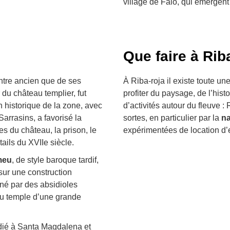
village de Faió, qui émergent
Que faire à Rib
entre ancien que de ses
À Riba-roja il existe toute un
r du château templier, fut
profiter du paysage, de l’histo
on historique de la zone, avec
d’activités autour du fleuve :
arrasins, a favorisé la
sortes, en particulier par la
na
es du château, la prison, le
expérimentées de location d’
tails du XVIIe siècle.
meu
, de style baroque tardif,
 sur une construction
iné par des absidioles
 du temple d’une grande
dié à Santa Magdalena et