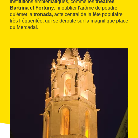
institutions emblématiques, comme les
théâtres
Bartrina et Fortuny
, ni oublier l'arôme de poudre
qu'émet la
tronada
, acte central de la fête populaire
très fréquentée, qui se déroule sur la magnifique place
du Mercadal.