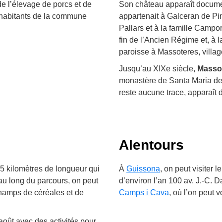
 de l’élevage de porcs et de
Son château apparaît document
x habitants de la commune
appartenait à Galceran de Pinós
Pallars et à la famille Campor
fin de l’Ancien Régime et, à l
paroisse à Massoteres, villag
Jusqu’au XIXe siècle,
Masso
monastère de Santa Maria de 
reste aucune trace, apparaît
Alentours
 65 kilomètres de longueur qui
À
Guissona
, on peut visiter 
 au long du parcours, on peut
d’environ l’an 100 av. J.-C. D
champs de céréales et de
Camps i Cava
, où l’on peut 
 août avec des activités pour