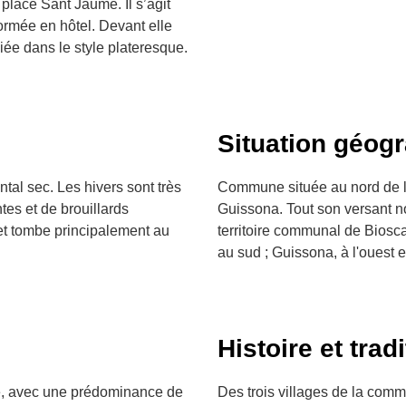
place Sant Jaume. Il s’agit
ormée en hôtel. Devant elle
ée dans le style plateresque.
Situation géog
tal sec. Les hivers sont très
Commune située au nord de la
es et de brouillards
Guissona. Tout son versant no
e et tombe principalement au
territoire communal de Biosca
au sud ; Guissona, à l'ouest e
Histoire et trad
e, avec une prédominance de
Des trois villages de la com