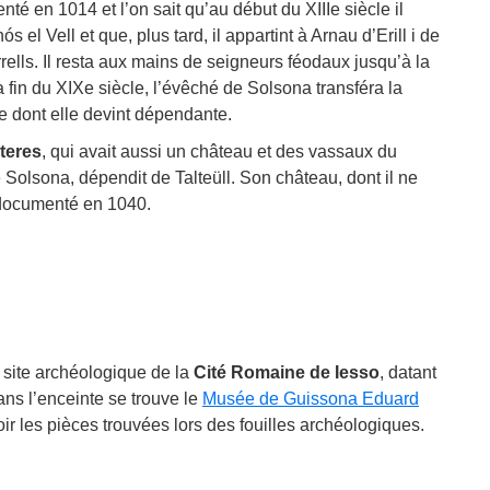
é en 1014 et l’on sait qu’au début du XIIIe siècle il
 el Vell et que, plus tard, il appartint à Arnau d’Erill i de
rells. Il resta aux mains de seigneurs féodaux jusqu’à la
a fin du XIXe siècle, l’évêché de Solsona transféra la
e dont elle devint dépendante.
teres
, qui avait aussi un château et des vassaux du
Solsona, dépendit de Talteüll. Son château, dont il ne
 documenté en 1040.
le site archéologique de la
Cité Romaine de Iesso
, datant
ans l’enceinte se trouve le
Musée de Guissona Eduard
voir les pièces trouvées lors des fouilles archéologiques.