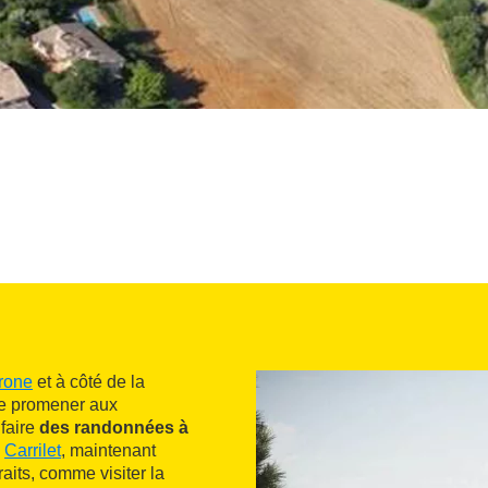
rone
et à côté de la
 se promener aux
 faire
des randonnées à
u
Carrilet
, maintenant
raits, comme visiter la