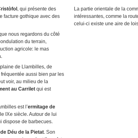
ristòfol
, qui présente des
La partie orientale de la com
de facture gothique avec des
intéressantes, comme la route
celui-ci existe une aire de l
t que nous regardons du côté
ndulation du terrain,
uction agricole: le mas
s
.
 plaine de Llambilles, de
 fréquentée aussi bien par les
t voir, au milieu de la
nt au Carrilet
qui est
billes est l’
ermitage de
e IXe siècle. Autour de lui
qui dispose de barbecues.
 de Déu de la Pietat
. Son