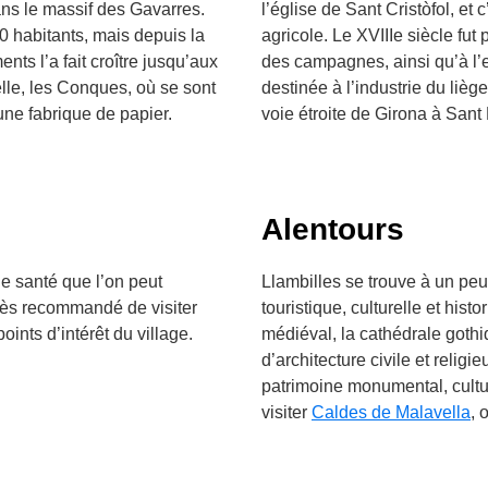
dans le massif des Gavarres.
l’église de Sant Cristòfol, et
0 habitants, mais depuis la
agricole. Le XVIIIe siècle fu
ts l’a fait croître jusqu’aux
des campagnes, ainsi qu’à l’e
elle, les Conques, où se sont
destinée à l’industrie du lièg
une fabrique de papier.
voie étroite de Girona à Sant 
Alentours
e santé que l’on peut
Llambilles se trouve à un peu
t très recommandé de visiter
touristique, culturelle et his
oints d’intérêt du village.
médiéval, la cathédrale goth
d’architecture civile et religi
patrimoine monumental, culture
visiter
Caldes de Malavella
, 