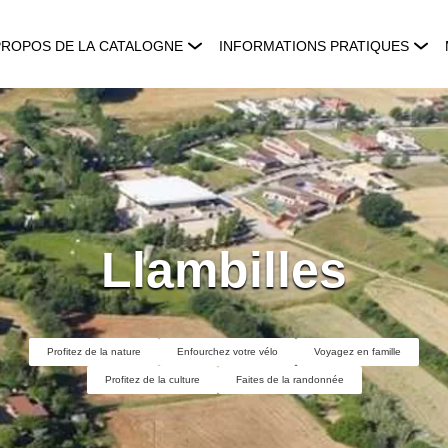
PROPOS DE LA CATALOGNE
INFORMATIONS PRATIQUES
Llambilles
Profitez de la nature
Enfourchez votre vélo
Voyagez en famille
Profitez de la culture
Faites de la randonnée