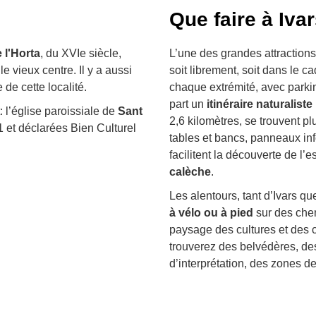
Que faire à Ivar
 l'Horta
, du XVIe siècle,
L’une des grandes attractions
e vieux centre. Il y a aussi
soit librement, soit dans le c
lle de cette localité.
chaque extrémité, avec parkin
part un
itinéraire naturaliste
êt: l’église paroissiale de
Sant
2,6 kilomètres, se trouvent p
1 et déclarées Bien Culturel
tables et bancs, panneaux info
facilitent la découverte de l’
calèche
.
Les alentours, tant d’Ivars q
à vélo ou à pied
sur des chem
paysage des cultures et des 
trouverez des belvédères, d
d’interprétation, des zones de