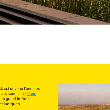
rd, est devenu l'une des
âce, surtout, à l'
étang
re un grand
intérêt
 et ludiques
.