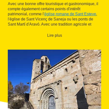
Avec une bonne offre touristique et gastronomique, il
compte également certains points d'intérêt
patrimonial, comme l'
église romane de Sant Esteve
,
l'église de Sant Vicenç de Saneja ou les ponts de
Sant Martí d'Aravó. Avec une tradition agricole et
pastorale bien ancrée, c'est un bon endroit tant pour le
tourisme actif et familial
que pour passer un moment
Lire plus
tranquille et relaxant au milieu de paysages sauvages
et uniques.