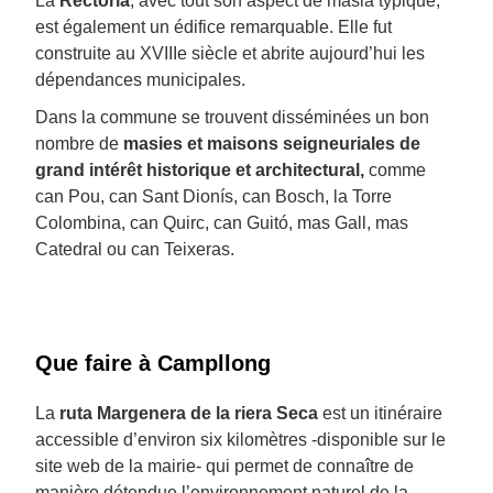
La
Rectoria
, avec tout son aspect de masia typique,
est également un édifice remarquable. Elle fut
construite au XVIIIe siècle et abrite aujourd’hui les
dépendances municipales.
Dans la commune se trouvent disséminées un bon
nombre de
masies et maisons seigneuriales de
grand intérêt historique et architectural,
comme
can Pou, can Sant Dionís, can Bosch, la Torre
Colombina, can Quirc, can Guitó, mas Gall, mas
Catedral ou can Teixeras.
Que faire à Campllong
La
ruta Margenera de la riera Seca
est un itinéraire
accessible d’environ six kilomètres -disponible sur le
site web de la mairie- qui permet de connaître de
manière détendue l’environnement naturel de la