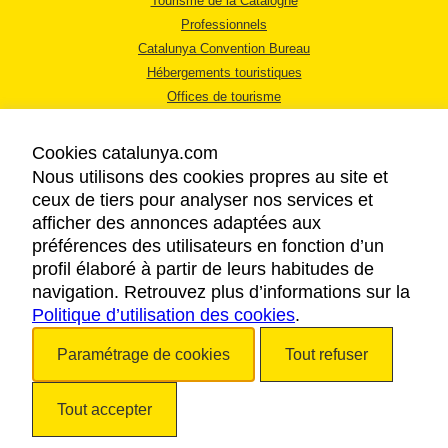
Tourisme de la Catalogne
Professionnels
Catalunya Convention Bureau
Hébergements touristiques
Offices de tourisme
Cookies catalunya.com
Nous utilisons des cookies propres au site et
ceux de tiers pour analyser nos services et
afficher des annonces adaptées aux
MENTIONS LÉGALES
préférences des utilisateurs en fonction d’un
RÈGLES DE CONFIDENTIALITÉ
profil élaboré à partir de leurs habitudes de
COOKIES
navigation. Retrouvez plus d’informations sur la
Politique d’utilisation des cookies
ACCESSIBILITÉ
.
Paramétrage de cookies
Tout refuser
Copyright © 2026. Tourisme de la Catalogne. Tous droits réservés.
Tout accepter