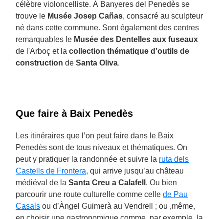
célèbre violoncelliste. À Banyeres del Penedès se
trouve le
Musée Josep Cañas
, consacré au sculpteur
né dans cette commune. Sont également des centres
remarquables le
Musée des Dentelles aux fuseaux
de l'Arboç et la
collection thématique d’outils de
construction
de
Santa Oliva
.
Que faire à Baix Penedès
Les itinéraires que l’on peut faire dans le Baix
Penedès sont de tous niveaux et thématiques. On
peut y pratiquer la randonnée et suivre la
ruta dels
Castells de Frontera
, qui arrive jusqu’au château
médiéval de la
Santa Creu a Calafell
. Ou bien
parcourir une route culturelle comme celle
de Pau
Casals
ou d’Àngel Guimerà au Vendrell ; ou ,même,
en choisir une gastronomique comme, par exemple, la