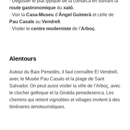
· Déguster le plat typique de la comarca en suivant la
route gastronomique
du
xató.
· Voir la
Casa-Museu
d’
Àngel Guimerà
et celle de
Pau Casals
au
Vendrell
.
· Visiter le
centre moderniste
de l’
Arboç
.
Alentours
Autour du Baix Penedès, il faut connaître El Vendrell,
avec le Musée Pau Casals et la plage de Sant
Salvador. On peut aussi visiter la ville de l’Arboç, avec
le clocher gothique et la Giralda penedesenca. Les
chemins qui relient vignobles et villages invitent à des
itinéraires œnotouristiques.