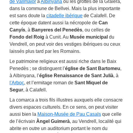
de Vallmajor
à
Albinyana
ou les grottes de la Graiera,
dans la commune de Bellvei. Mais la plus importante
est sans doute la
citadelle ibérique
de Calafell. De
cette époque datent aussi la nécropole de
Can
Canyís
, à
Banyeres del Penedès
, ou celles de
Fondo del Roig
à Cunit. Au
Musée municipal
du
Vendrell, on peut voir des vestiges ibériques ou ceux
laissés plus tard par les Romains.
Le patrimoine religieux est aussi riche dans le Baix
Penedès ; se distinguent l’
église de Sant Bartomeu
,
à Albinyana, l’
église Renaissance de Sant Julià
, à
l'Arboç
, et l’ermitage roman de
Sant Miquel de
Segur
, à Calafell.
La comarca a trois fils illustres auxquels elle consacre
divers espaces culturels. En ce sens, on peut visiter
aussi bien la
Maison-Musée de Pau Casals
que celle
de l’écrivain
Àngel Guimerà
, au Vendrell, localité qui
abrite en outre un auditorium portant le nom du