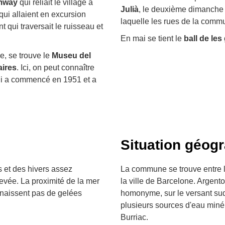
mway
qui reliait le village à
Julià
, le deuxième dimanche d
 qui allaient en excursion
laquelle les rues de la comm
nt qui traversait le ruisseau et
En mai se tient le
ball de les
e, se trouve le
Museu del
aires
. Ici, on peut connaître
 qui a commencé en 1951 et a
Situation géog
s et des hivers assez
La commune se trouve entre la
levée. La proximité de la mer
la ville de Barcelone. Argent
onnaissent pas de gelées
homonyme, sur le versant sud-es
plusieurs sources d'eau miné
Burriac.