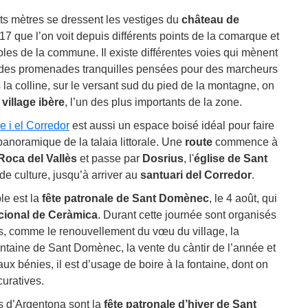
ts mètres se dressent les vestiges du
château de
017 que l’on voit depuis différents points de la comarque et
les de la commune. Il existe différentes voies qui mènent
 des promenades tranquilles pensées pour des marcheurs
la colline, sur le versant sud du pied de la montagne, on
n
village ibère
, l’un des plus importants de la zone.
e i el Corredor
est aussi un espace boisé idéal pour faire
panoramique de la talaia littorale. Une
route
commence à
 Roca del Vallès
et passe par
Dosrius
, l'
église
de Sant
de culture, jusqu’à arriver au
santuari del Corredor
.
le est la
fête patronale de Sant Domènec
, le 4 août, qui
acional de Ceràmica
. Durant cette journée sont organisés
els, comme le renouvellement du vœu du village, la
ntaine de Sant Domènec, la vente du càntir de l’année et
aux bénies, il est d’usage de boire à la fontaine, dont on
curatives.
es d’Argentona sont la
fête patronale d’hiver de Sant