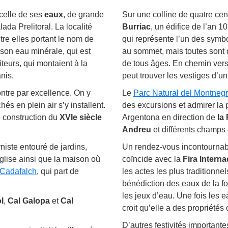
 celle de ses
eaux
, de grande
Sur une colline de quatre cen
lada Prelitoral. La localité
Burriac
, un édifice de l’an 1
tre elles portant le nom de
qui représente l’un des symbo
e son eau minérale, qui est
au sommet, mais toutes sont
iteurs, qui montaient à la
de tous âges. En chemin vers 
nis.
peut trouver les vestiges d’u
ontre par excellence. On y
Le
Parc Natural del Montnegr
és en plein air s’y installent.
des excursions et admirer la 
e construction du
XVIe siècle
Argentona en direction de
la
Andreu
et différents champs 
niste entouré de jardins,
Un rendez-vous incontournab
lise ainsi que la maison où
coïncide avec la
Fira Intern
i Cadafalch
, qui part de
les actes les plus traditionn
bénédiction des eaux de la fo
les jeux d’eau. Une fois les e
l
,
Cal Galopa
et
Cal
croit qu’elle a des propriétés 
D’autres festivités important