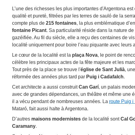
L’une des richesses les plus importantes d'Argentona est
qualité et pureté, filtrées par les terres de sauló de la serra
compte plus de
215 fontaines
, la plus emblématique d’en
fontaine
Picant
. Sa particularité réside dans la nature d
gazéifiée. Au fil du siècle, elle a reçu des centaines de vis
localité uniquement pour boire l’eau piquante avec leurs a
Le cœur de la localité est la
plaça Nova
, le point de renc
célèbre les principaux actes de la fête majeure et les march
Tout près de la place se trouve l'
église
de Sant Julià
, un
réformée des années plus tard par
Puig i Cadafalch
.
Cet architecte a aussi construit
Can Garí
, un palais moder
avec de grandes dépendances, un théâtre et même une ég
il a vécu pendant de nombreuses années. La
route Puig 
Mataró, fait aussi halte à Argentona.
D’autres
maisons modernistes
de la localité sont
Cal Go
Caramany
.