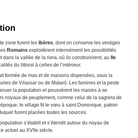
ition
te zone furent les
Ibères
, dont on conserve les vestiges
Les
Romains
exploitèrent intensément les possibilités
out dans la vallée de la riera, où ils construisirent, au
IIe
alités du littoral à celles de l’intérieur.
it formée de mas et de maisons dispersées, sous la
euries de Vilassar ou de Mataró. Les famines et la peste
iminuer la population et poussèrent les masies à se
ers noyaux de peuplement, comme celui de la sagrera de
e époque, le village fit le vœu à saint Dominique, patron
duquel furent placées toutes les sources.
population s’établit et s’étendit autour du noyau de
ce actuel au XVIIe siècle.