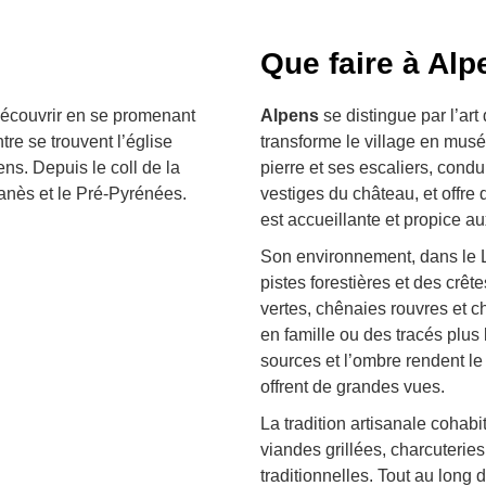
Que faire à Alp
 découvrir en se promenant
Alpens
se distingue par l’art
re se trouvent l’église
transforme le village en musé
ns. Depuis le coll de la
pierre et ses escaliers, condu
çanès et le Pré-Pyrénées.
vestiges du château, et offr
est accueillante et propice 
Son environnement, dans le L
pistes forestières et des crê
vertes, chênaies rouvres et c
en famille ou des tracés plus 
sources et l’ombre rendent le 
offrent de grandes vues.
La tradition artisanale coha
viandes grillées, charcuteri
traditionnelles. Tout au long 