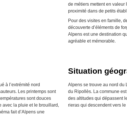
de métiers mettent en valeur 
proximité dans de petits étab
Pour des visites en famille, de
découverte d’éléments de fo
Alpens est une destination qu
agréable et mémorable.
Situation géog
é à l’extrémité nord
Alpens se trouve au nord du 
 hauteurs. Les printemps sont
du Ripollès. La commune est 
s températures sont douces
des altitudes qui dépassent le
 avec la pluie et le brouillard,
rieras qui descendent vers le
héma fait d’Alpens une