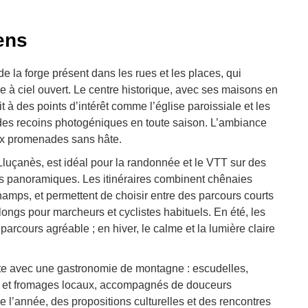
ens
 de la forge présent dans les rues et les places, qui
e à ciel ouvert. Le centre historique, avec ses maisons en
it à des points d’intérêt comme l’église paroissiale et les
e des recoins photogéniques en toute saison. L’ambiance
aux promenades sans hâte.
luçanès, est idéal pour la randonnée et le VTT sur des
tes panoramiques. Les itinéraires combinent chênaies
hamps, et permettent de choisir entre des parcours courts
longs pour marcheurs et cyclistes habituels. En été, les
parcours agréable ; en hiver, le calme et la lumière claire
bite avec une gastronomie de montagne : escudelles,
es et fromages locaux, accompagnés de douceurs
de l’année, des propositions culturelles et des rencontres