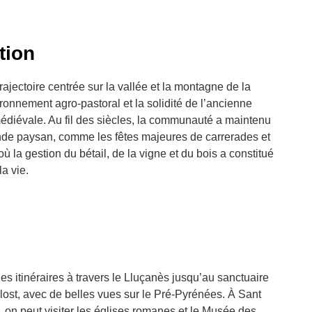
ition
jectoire centrée sur la vallée et la montagne de la
onnement agro-pastoral et la solidité de l’ancienne
médiévale. Au fil des siècles, la communauté a maintenu
nde paysan, comme les fêtes majeures de carrerades et
où la gestion du bétail, de la vigne et du bois a constitué
a vie.
es itinéraires à travers le Lluçanès jusqu’au sanctuaire
’Olost, avec de belles vues sur le Pré-Pyrénées. À Sant
, on peut visiter les églises romanes et le Musée des