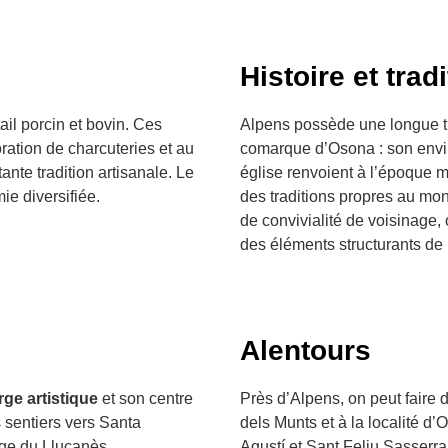
Histoire et trad
ail porcin et bovin. Ces
Alpens possède une longue tra
ration de charcuteries et au
comarque d’Osona : son envir
ante tradition artisanale. Le
église renvoient à l’époque 
ie diversifiée.
des traditions propres au mo
de convivialité de voisinage, 
des éléments structurants de l
Alentours
rge artistique
et son centre
Près d’Alpens, on peut faire d
 sentiers vers Santa
dels Munts et à la localité d
age du Lluçanès.
Agustí et Sant Feliu Sasserra