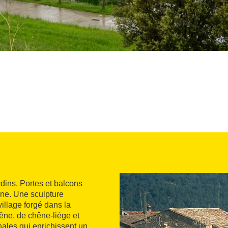
rdins. Portes et balcons
ane. Une sculpture
village forgé dans la
hêne, de chêne-liège et
nales qui enrichissent un