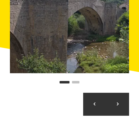
noire numéro 15 bien que celle-ci dans le sens
contraire.
Dans le même village, nous empruntons la piste en
terre en bon état mais avec de nombreuses pierres
détachées qui descend jusqu'au Molí de Fórnols.
Nous traversons la route et nous empruntons la piste
jusqu'au camping du Moí pour nous dévier juste après
par le chemin avec des marques de la route rouge
numéro 26 du Centre VTT et de GR, en ascension
légère jusqu'à Tuixén, pour gagner ensuite du
dénivelé sur certains tronçons, jusqu'au col de Port.
Ce tronçon possède une dureté et une difficulté
technique plutôt élevée, il peut être lisser en faisant un
lien avec le col du Port par la route depuis Tuixén.
La route 26 commence dans le village même de
Tuixén et en direction du col de Port pour ensuite faire
le tour jusqu'au Molí de Fórnols et revenir à Tuixén.
L'étape 3 tire profit d'une grande partie de cette route
dans le même sens de rotation d'origine.
En arrivant au col, il ne nous reste plus qu'à faire la