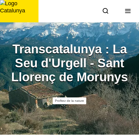
Aller
au
contenu
Transcatalunya : La
Seu d'Urgell - Sant
Llorenç de Morunys
Profitez de la nature