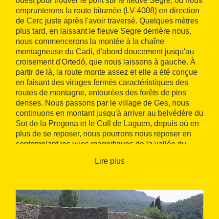
ouest pour trouver le pont sur le fleuve Segre, où nous
emprunterons la route bitumée (LV-4008) en direction
de Cerc juste après l'avoir traversé. Quelques mètres
plus tard, en laissant le fleuve Segre derrière nous,
nous commencerons la montée à la chaîne
montagneuse du Cadí, d'abord doucement jusqu'au
croisement d'Ortedó, que nous laissons à gauche. À
partir de là, la route monte assez et elle a été conçue
en faisant des virages fermés caractéristiques des
routes de montagne, entourées des forêts de pins
denses. Nous passons par le village de Ges, nous
continuons en montant jusqu'à arriver au belvédère du
Sot de la Pregona et le Coll de Laguen, depuis où en
plus de se reposer, nous pourrons nous reposer en
contemplant les vues magnifiques de la vallée du
Segre et les pics les plus élevés des Pyrénées.
Lire plus
Depuis le col, nous continuons par la route jusqu'à
Adraén en descente légère, une fois le village
dépassé, la route monte doucement jusqu'à s'aplanir
vers Fórnols. Ce tronçon coïncide avec la Bóveda
dans le Cadí du Centre VTT de l'Alt Urgell et la route