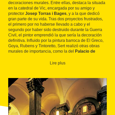
decoraciones murales. Entre ellas, destaca la situada
en la catedral de Vic, encargada por su amigo y
protector
Josep Torras i Bages
, y a la que dedicó
gran parte de su vida. Tras dos proyectos frustrados,
el primero por no haberse llevado a cabo y el
segundo por haber sido destruido durante la Guerra
Civil, el pintor emprendió la que sería la decoración
definitiva. Influido por la pintura barroca de El Greco,
Goya, Rubens y Tintoretto, Sert realizó otras obras
murales de importancia, como la del
Palacio de
Justicia de Barcelona
, la decoración del
Palacio del
Marquès d'Alella
y los murales de numerosas casas
Lire plus
aristocráticas y de millonarios, tanto europeos como
norteamericanos. Así, otras obras importantes son la
decoración para el
Waldorf Astoria
o el
Rockefeller
Center
, los dos en Nueva York, el
Museo de San
Telmo
, en San Sebastián, o la
Sala del Consejo de
las Naciones
, en Bruselas.
La Ruta Sert permite sumergirse en la obra de este
pintor, enterrado en la misma
catedral de Vic
, ciudad
vinculada para siempre al nombre del artista. Aquí, se