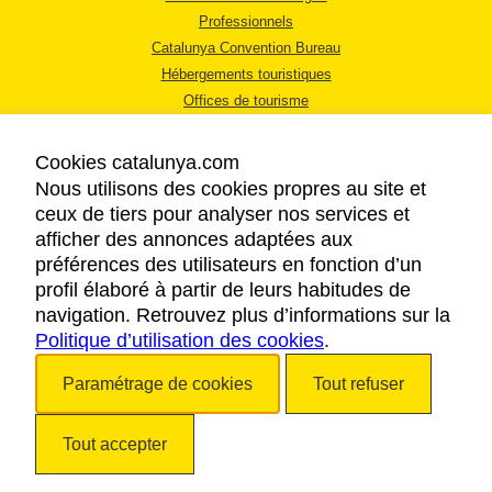
Professionnels
Catalunya Convention Bureau
Hébergements touristiques
Offices de tourisme
Cookies catalunya.com
Nous utilisons des cookies propres au site et
ceux de tiers pour analyser nos services et
afficher des annonces adaptées aux
MENTIONS LÉGALES
préférences des utilisateurs en fonction d’un
RÈGLES DE CONFIDENTIALITÉ
profil élaboré à partir de leurs habitudes de
COOKIES
navigation. Retrouvez plus d’informations sur la
Politique d’utilisation des cookies
ACCESSIBILITÉ
.
Paramétrage de cookies
Tout refuser
Copyright © 2026. Tourisme de la Catalogne. Tous droits réservés.
Tout accepter