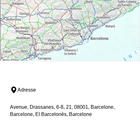
(1898,
Domènech i Montaner
). Muy cerca, en el 339
de la
calle de València
, está la
casa Llopis-Bofill
(1902,
Antoni Maria Gallissà
), de un peculiar estilo
árabe y con
esgrafiados en la fachada obra de
Jujol
.
Tenemos que volver a cruzar la avenida Diagonal y
subir por el
paseo de Sant Joan
para encontrar, en el
número 108, la fachada blanca de la
casa Macaya
(1901,
Puig i Cadafalch
). Desde aquí ya se ven las
torres de la
Sagrada Familia
, sólo a dos manzanas.
Las obras de este templo empezaron en 1882, y
Gaudí
trabajó en él durante más de cuarenta años,
Adresse
hasta su muerte. Cuando se acabe tendrá
tres
fachadas
: la dedicada al
Nacimiento de Cristo
, la de
la Gloria
al sur, que será la más grande, y la
de la
Avenue, Drassanes, 6-8, 21, 08001, Barcelone,
Pasión y Muerte
, en la calle Sardenya, que es por
Barcelone, El Barcelonès, Barcelone
donde se accede actualmente.
Actualmente se puede visitar el
claustro
, donde hay
un
pequeño museo
dedicado al genial arquitecto, y
resulta interesante subir a una de las torres, desde