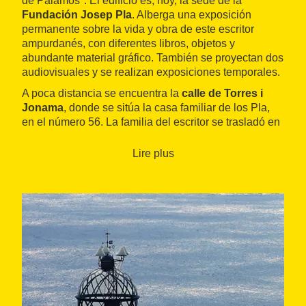
de Palamós". El edificio es, hoy, la sede de la
Fundación Josep Pla
. Alberga una exposición
permanente sobre la vida y obra de este escritor
ampurdanés, con diferentes libros, objetos y
abundante material gráfico. También se proyectan dos
audiovisuales y se realizan exposiciones temporales.
A poca distancia se encuentra la
calle de Torres i
Jonama
, donde se sitúa la casa familiar de los Pla,
en el número 56. La familia del escritor se trasladó en
1904, cuando Josep Pla tenía siete años. De la casa,
el escritor recordaba "los inviernos largos y friísimos,
Lire plus
más fríos que los de ahora, me parece (...) las
habitaciones glaciales de la casa con los mosaicos
nuevos que hacían el mismo efecto que tener los pies
sobre una barra de hielo...".
La
plaza Nova
es el centro neurálgico de la
población. Allí se encuentran los locales
Cercle
Mercantil
y del
Centre Fraternal
, centros de
reuniones y tertulias que aparecen unas cuantas
veces en la obra de Pla. El primero, antiguo casino de
la clase acomodada, cerró en 1988 y ahora es el