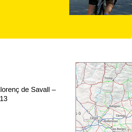
lorenç de Savall –
B13