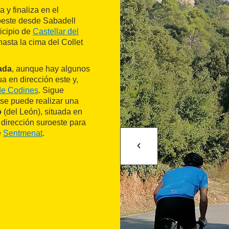
y finaliza en el
roeste desde Sabadell
icipio de
Castellar del
hasta la cima del Collet
jada
, aunque hay algunos
a en dirección este y,
de Codines
. Sigue
 se puede realizar una
ó
(del León), situada en
 dirección suroeste para
e
Sentmenat
.