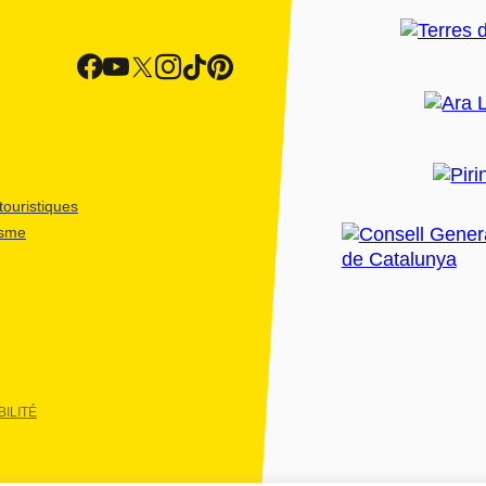
ouristiques
isme
ILITÉ