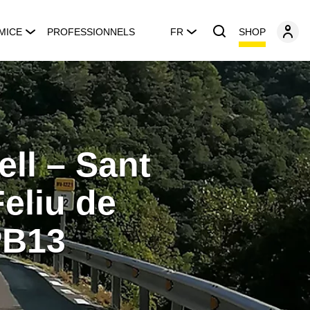
SHOP
MICE
PROFESSIONNELS
FR
ll – Sant
Feliu de
PB13