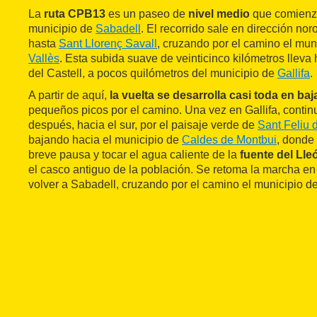
La
ruta CPB13
es un paseo de
nivel medio
que comienza 
municipio de
Sabadell
. El recorrido sale en dirección no
hasta
Sant Llorenç Savall
, cruzando por el camino el mun
Vallès
. Esta subida suave de veinticinco kilómetros lleva 
del Castell, a pocos quilómetros del municipio de
Gallifa
.
A partir de aquí,
la vuelta se desarrolla casi toda en ba
pequeños picos por el camino. Una vez en Gallifa, continu
después, hacia el sur, por el paisaje verde de
Sant Feliu 
bajando hacia el municipio de
Caldes de Montbui
, donde
breve pausa y tocar el agua caliente de la
fuente del Lle
el casco antiguo de la población. Se retoma la marcha en
volver a Sabadell, cruzando por el camino el municipio d