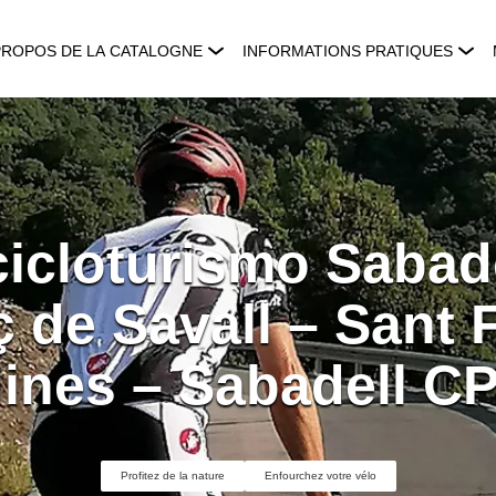
PROPOS DE LA CATALOGNE
INFORMATIONS PRATIQUES
cicloturismo Sabade
 de Savall – Sant 
ines – Sabadell C
Profitez de la nature
Enfourchez votre vélo