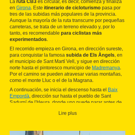
La
ruta CB3
es circular, es decir, comienza y finaliza
en
Girona
. Este
itinerario de cicloturismo
pasa por
tres de las subidas más populares de la provincia.
Aunque la mayoría de la ruta transcurre por pequeñas
carreteras, se trata de un terreno elevado y, por lo
tanto, es recomendable
para ciclistas más
experimentados
.
El recorrido empieza en Girona, en dirección sureste,
para conquistar la famosa
subida de Els Àngels
, en
el municipio de Sant Martí Vell, y sigue en dirección
norte hasta el pintoresco municipio de
Madremanya
.
Por el camino se pueden atravesar varias montañas,
como el monte Lluc o el de la Magrana.
A continuación, se inicia el descenso hasta el
Baix
Empordà
, dirección sur hasta el pueblo de Sant
Sadurní de l'Heura, donde uno puede parar antes de
enfrentarse a la siguiente gran subida:
la Ganga
.
Lire plus
Desde su cumbre se disfrutan de fantásticas vistas del
mar.
La ruta sigue por el municipio de
Llagostera
. A partir