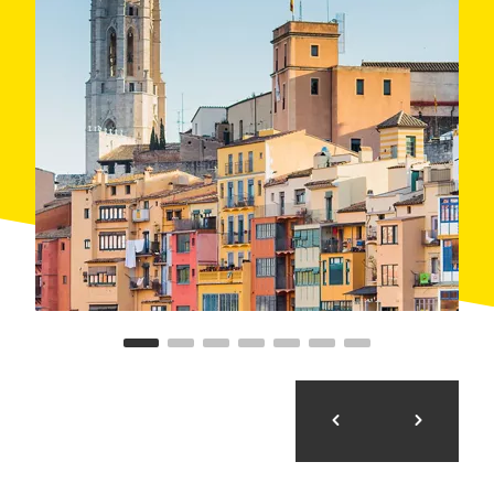
de aquí, el recorrido continúa hacia el norte hasta
llegar de nuevo a la capital. De camino se pueden
visitar otros bellos municipios, como
Cassà de la
Selva
,
Llambilles
y
Quart
.