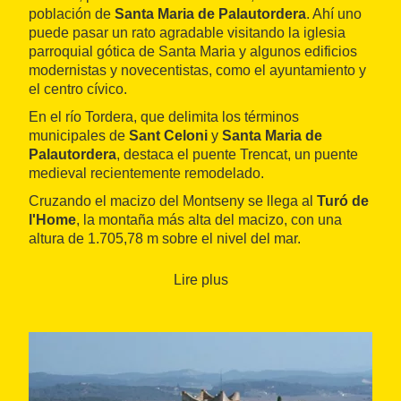
población de
Santa Maria de Palautordera
. Ahí uno
puede pasar un rato agradable visitando la iglesia
parroquial gótica de Santa Maria y algunos edificios
modernistas y novecentistas, como el ayuntamiento y
el centro cívico.
En el río Tordera, que delimita los términos
municipales de
Sant Celoni
y
Santa Maria de
Palautordera
, destaca el puente Trencat, un puente
medieval recientemente remodelado.
Cruzando el macizo del Montseny se llega al
Turó de
l'Home
, la montaña más alta del macizo, con una
altura de 1.705,78 m sobre el nivel del mar.
A continuación empieza la subida a
Collformic
, el
Lire plus
puerto de montaña de la ruta, a 1.142 m de altura y
con pendientes de entre el 7 % y el 12 % durante
unos 6 km.
Ya de bajada, se va hacia el macizo de Les Guilleries,
donde se puede disfrutar de un espacio natural
exuberante y único: los bosques de Les Guilleries, de