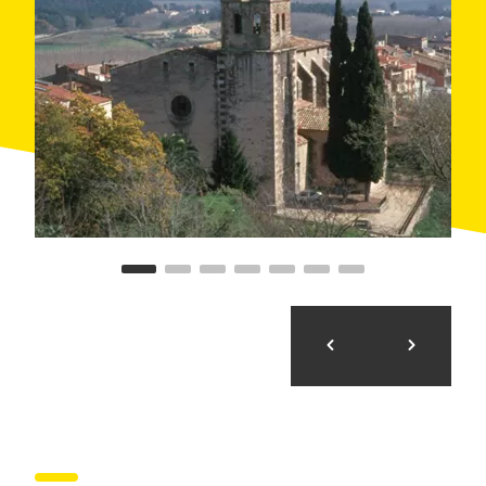
vegetación frondosa y grandes extensiones de
abetos, robles, hayas, castaños y encinos. Escondrijo
del temido bandolero Serrallonga, estos bosques
ofrecen un paisaje de leyenda, con capillas,
monasterios y castillos de difícil acceso, como el
castillo de Montsoriu.
Después de las sinuosas carreteras a Les Guilleries,
el regreso hacia el Maresme será un paseo sin forzar
las piernas.