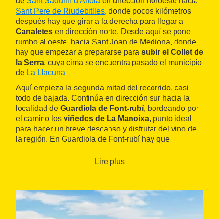
de
Sant Sadurní d'Anoia
en dirección noroeste hacia
Sant Pere de Riudebitlles
, donde pocos kilómetros
después hay que girar a la derecha para llegar a
Canaletes
en dirección norte. Desde aquí se pone
rumbo al oeste, hacia Sant Joan de Mediona, donde
hay que empezar a prepararse para
subir el Collet de
la Serra
, cuya cima se encuentra pasado el municipio
de
La Llacuna
.
Aquí empieza la segunda mitad del recorrido, casi
todo de bajada. Continúa en dirección sur hacia la
localidad de
Guardiola de Font-rubí
, bordeando por
el camino los
viñedos de La Manoixa
, punto ideal
para hacer un breve descanso y disfrutar del vino de
la región. En Guardiola de Font-rubí hay que
desviarse a la izquierda para poner rumbo a
El Pla
del Penedès
, la última parada antes de volver a Sant
Lire plus
Sadurní d'Anoia.