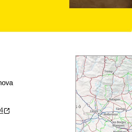
nova
14