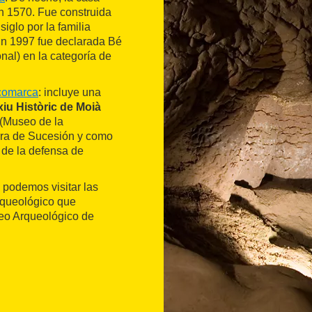
 en 1570. Fue construida
iglo por la familia
En 1997 fue declarada Bé
onal) en la categoría de
comarca
: incluye una
xiu Històric de Moià
(Museo de la
erra de Sucesión y como
de la defensa de
 podemos visitar las
rqueológico que
o Arqueológico de