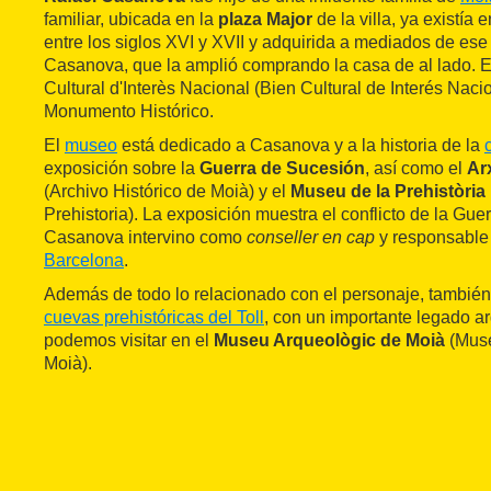
familiar, ubicada en la
plaza Major
de la villa, ya existía
entre los siglos XVI y XVII y adquirida a mediados de ese s
Casanova, que la amplió comprando la casa de al lado. 
Cultural d'Interès Nacional (Bien Cultural de Interés Naci
Monumento Histórico.
El
museo
está dedicado a Casanova y a la historia de la
exposición sobre la
Guerra de Sucesión
, así como el
Ar
(Archivo Histórico de Moià) y el
Museu de la Prehistòria
Prehistoria). La exposición muestra el conflicto de la Gu
Casanova intervino como
conseller en cap
y responsable 
Barcelona
.
Además de todo lo relacionado con el personaje, también
cuevas prehistóricas del Toll
, con un importante legado a
podemos visitar en el
Museu Arqueològic de Moià
(Muse
Moià).