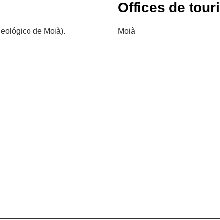
Offices de tour
eológico de Moià).
Moià