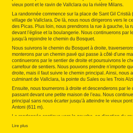
vieux pont et le ravin de Vallclara ou la rivière Milans.
La randonnée commence sur la place de Sant Gil Cristià (
village de Vallclara. De là, nous nous dirigerons vers le ce
des Picas. Plus loin, nous prendrons la rue à gauche, la 
devant l'église et la boulangerie. Nous continuerons par 
jusqu'à rejoindre le chemin du Bosquet.
Nous suivrons le chemin du Bosquet à droite, traverserons 
monterons par un chemin pavé qui passe à côté d'une ma
continuerons par le sentier de droite et poursuivrons le 
carrefour de sentiers. Nous pouvons prendre n'importe quel
droite, mais il faut suivre le chemin principal. Ainsi, nous 
culminant de Vallclara, la pointe du Sales ou les Trois Alz
Ensuite, nous tournerons à droite et descenderons par le
passant devant une petite maison de l'eau. Nous continu
principal sans nous écarter jusqu'à atteindre le vieux pont
Antoni (611 m).
La randonnée continue vers la gauche, en direction du rav
tournons à droite et traversons le ravin par le pont. Ensui
Lire plus
droit en direction du village par le raval de Vilanova de P