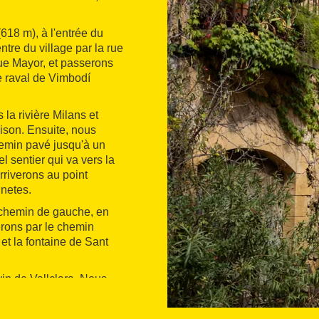
618 m), à l'entrée du
ntre du village par la rue
rue Mayor, et passerons
le raval de Vimbodí
la rivière Milans et
ison. Ensuite, nous
chemin pavé jusqu'à un
 sentier qui va vers la
arriverons au point
inetes.
 chemin de gauche, en
erons par le chemin
 et la fontaine de Sant
in de Vallclara. Nous
te, nous continuons tout
rades jusqu'au point de