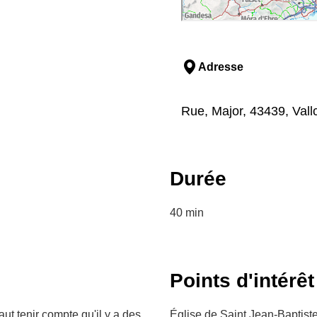
Adresse
Rue, Major, 43439, Vall
Durée
40 min
Points d'intérêt
ut tenir compte qu'il y a des
Église de Saint Jean-Baptiste