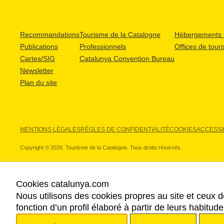
Recommandations
Tourisme de la Catalogne
Hébergements t
Publications
Professionnels
Offices de tour
Cartes/SIG
Catalunya Convention Bureau
Newsletter
Plan du site
MENTIONS LÉGALES
RÈGLES DE CONFIDENTIALITÉ
COOKIES
ACCESSIB
Copyright © 2026. Tourisme de la Catalogne. Tous droits réservés.
Cookies catalunya.com
Nous utilisons des cookies propres au site et ceux d
NOS PARTENAIRES
fonction d’un profil élaboré à partir de leurs habitu