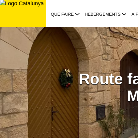
Aller
au
QUE FAIRE
HÉBERGEMENTS
À 
contenu
Route fa
M