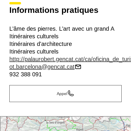
exceptionnels et discrets de
Barcelone
: le
Palau
Informations pratiques
Requesens
. Chaque mercredi, vendredi et samedi, ce
palais situé le long des anciens remparts vous
propose un voyage à l'époque de la Barcelone
médiévale avec une visite des lieux, un menu inspiré
L’âme des pierres. L’art avec un grand A
de la cuisine catalane des XIVe et XVe siècles ainsi
Itinéraires culturels
qu'un spectacle d'épées, de danse et de jonglerie.
Itinéraires d'architecture
Itinéraires culturels
http://palaurobert.gencat.cat/ca/oficina_de_tur
ot.barcelona@gencat.cat
932 388 091
Appel