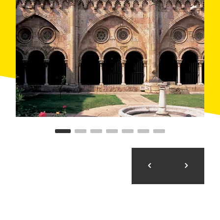
son patrimoine moderniste promu par la bourgeoisie
au début du XXe siècle. Au cours d'un circuit de trois
heures proposé gratuitement par l'office du tourisme,
vous pourrez observer des bâtiments aussi singuliers
que la
Masia Freixa
, l'opus magnum de Lluís
Muncunill. Ne manquez pas également le Théâtre
principal d'Enric Catà ou le Marché de l'Indépendance
d'Antoni Pascual et Melcior Vinyals.
Les plus anciens thermes romains de la péninsule
Oubliez tous vos soucis à l'Hôtel Balneari Termes
Victòria de
Caldes de Montbui
, qui a le privilège d'être
le premier village thermal de Catalogne et de
posséder les thermes romains les mieux conservés de
toute la péninsule ibérique. Détendez-vous avec des
soins thermaux traditionnels et les techniques les plus
innovantes proposés par ce sanctuaire du bien-être,
situé à seulement 25 km de Barcelone.
Dîner médiéval dans un palais
Rien de mieux pour terminer la journée d'un dîner
médiéval dans l'un des palais privés les plus