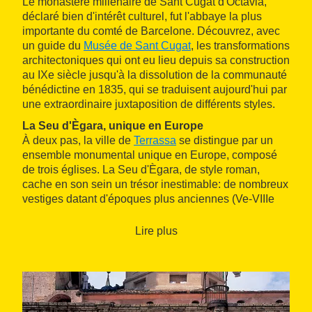
Le monastère millénaire de Sant Cugat d'Octavià,
déclaré bien d'intérêt culturel, fut l'abbaye la plus
importante du comté de Barcelone. Découvrez, avec
un guide du
Musée de Sant Cugat
, les transformations
architectoniques qui ont eu lieu depuis sa construction
au IXe siècle jusqu'à la dissolution de la communauté
bénédictine en 1835, qui se traduisent aujourd'hui par
une extraordinaire juxtaposition de différents styles.
La Seu d'Ègara, unique en Europe
À deux pas, la ville de
Terrassa
se distingue par un
ensemble monumental unique en Europe, composé
de trois églises. La Seu d'Ègara, de style roman,
cache en son sein un trésor inestimable: de nombreux
vestiges datant d'époques plus anciennes (Ve-VIIIe
siècles), comme le premier art chrétien ou une
architecture du Moyen Âge. Visitez l'ensemble avec
Lire plus
un guide qui vous montrera également deux retables
gothiques et qui vous expliquera pourquoi ce
monument est candidat au patrimoine de l'humanité.
Itinéraires modernistes à Terrassa
Profitez de votre passage à Terrassa pour découvrir